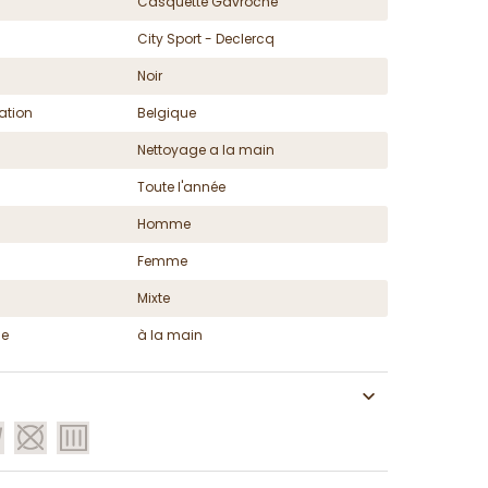
Casquette Gavroche
City Sport - Declercq
Noir
ation
Belgique
Nettoyage a la main
Toute l'année
Homme
Femme
Mixte
ge
à la main