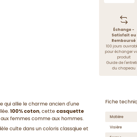
Échange -
Satisfait ou
Remboursé
100 jours ouvrab
pour échanger vo
produit
Guide de l'entret
du chapeau
Fiche techni
e qui allie le charme ancien d'une
lée.
100% coton
, cette
casquette
Matière
aira aux femmes comme aux hommes.
Visière
èle culte dans un coloris classqiue et