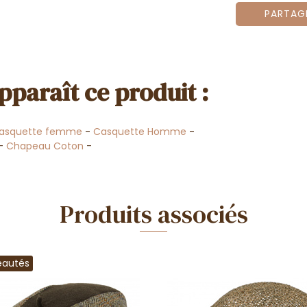
PARTAG
pparaît ce produit :
asquette femme
-
Casquette Homme
-
-
Chapeau Coton
-
Produits associés
eautés