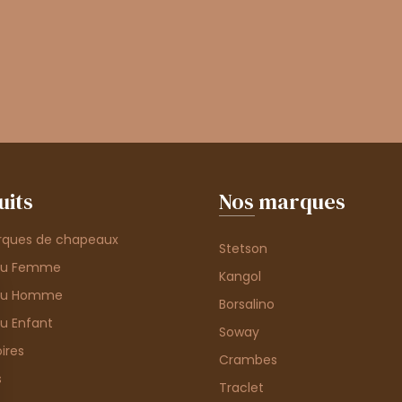
uits
Nos marques
rques de chapeaux
Stetson
au Femme
Kangol
au Homme
Borsalino
u Enfant
Soway
ires
Crambes
s
Traclet