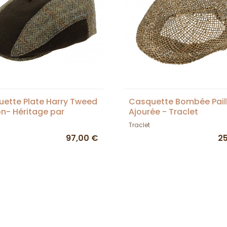
ette Plate Harry Tweed
Casquette Bombée Pail
n- Héritage par
Ajourée - Traclet
ère
Traclet
97,00 €
2