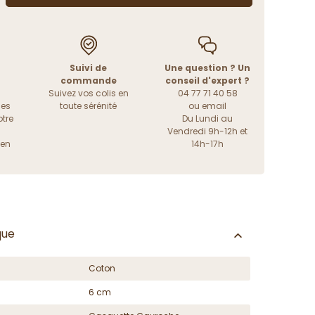
Suivi de
Une question ? Un
commande
conseil d'expert ?
Suivez vos colis en
04 77 71 40 58
les
toute sérénité
ou
email
tre
Du Lundi au
Vendredi 9h-12h et
ien
14h-17h
que
Coton
6 cm