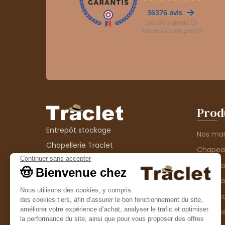
Prod
Entrepôt stockage
Nos ma
Chapellerie Traclet
Chape
14 Impasse Bardin
Chape
42300 Roanne
contact@chapellerie-traclet.com
Chapea
Boutique
Accesso
Chapellerie Traclet
Thème
4 rue de Cadore