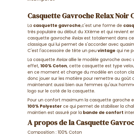
Casquette Gavroche Relax Noir 
La
casquette gavroche
,c'est une forme de
casq
très populaire au début du XXème et qui revient 
casquette gavroche
Relax
est totalement dans cet 
classique qui lui permet de s'accorder avec quasi
C'est l'accessoire de tête un peu
vintage
qui ne p
La casquette
Relax
allie le modèle gavroche avec u
effet,
100% Coton
, cette casquette est type velour
en ce moment et change du modèle en coton class
donc jouer sur les matière pour remettre au goût 
maintenant aussi bien aux femmes qu'aux hommes.
logo sur le coté de la casquette.
Pour un confort maximum la casquette garoche est
100% Polyester
ce qui permet de stabiliser la cha
maintien est assuré par la
bande de confort
inte
A propos de la Casquette Gavroc
Composition : 100% Coton