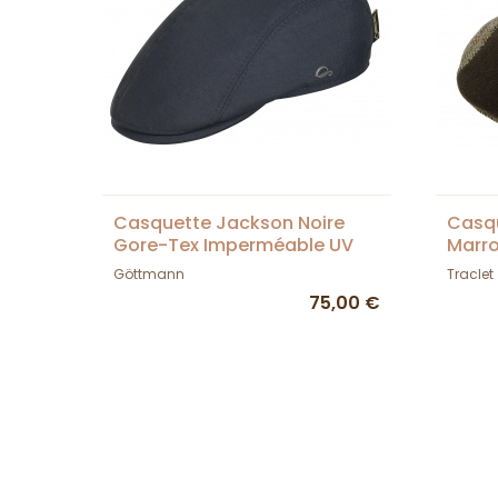
Casquette Jackson Noire
Casqu
Gore-Tex Imperméable UV
Marro
UPF80+ -Göttmann
Laulh
Göttmann
Traclet
75,00 €