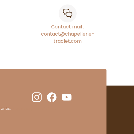
Contact mail :
contact@chapellerie-
traclet.com
antis,
cliquez ici pour vérifier
.