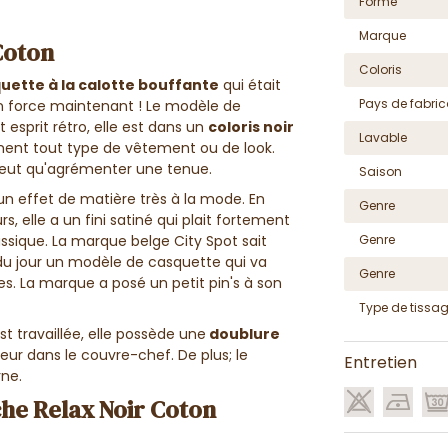
Forme
Marque
Coton
Coloris
uette à la calotte bouffante
qui était
Pays de fabric
en force maintenant ! Le modèle de
esprit rétro, elle est dans un
coloris noir
Lavable
ment tout type de vêtement ou de look.
eut qu'agrémenter une tenue.
Saison
n effet de matière très à la mode. En
Genre
s, elle a un fini satiné qui plait fortement
Genre
ique. La marque belge City Spot sait
du jour un modèle de casquette qui va
Genre
 La marque a posé un petit pin's à son
Type de tissa
 travaillée, elle possède une
doublure
leur dans le couvre-chef. De plus; le
Entretien
rne.
he Relax Noir Coton