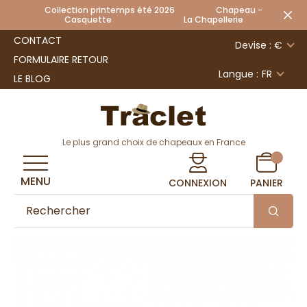
Collection printemps été 2026 Chapeau -
Casquette La Chapellerie
CONTACT
Devise : €
FORMULAIRE RETOUR
Langue :
FR
LE BLOG
Le plus grand choix de chapeaux en France
MENU
CONNEXION
PANIER