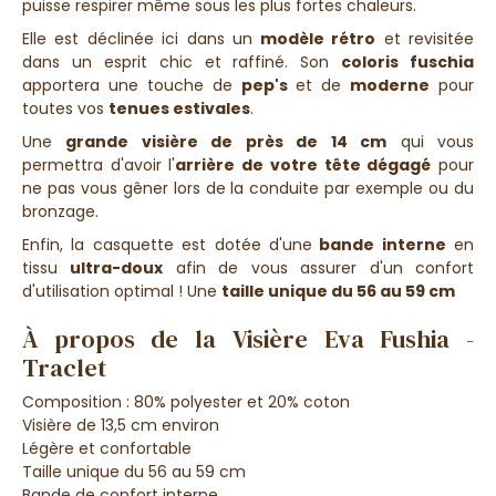
puisse
respirer même sous les plus fortes chaleurs
.
Elle est
déclinée ici dans un
modèle rétro
et revisitée
dans un esprit
chic et raffiné
. Son
coloris fuschia
apportera une touche de
pep's
et de
moderne
pour
toutes vos
tenues estivales
.
Une
grande visière de près de 14 cm
qui vous
permettra d'avoir
l'
arrière de votre tête dégagé
pour
ne pas
vous gêner lors de la conduite par exemple ou du
bronzage.
Enfin, la casquette est dotée d'une
bande interne
en
tissu
ultra-doux
afin de vous assurer d'un
confort
d'utilisation optimal !
Une
taille unique du 56 au 59 cm
À propos de la Visière Eva Fushia -
Traclet
Composition : 80%
polyester et 20% coton
Visière de 13,5 cm environ
Légère et confortable
Taille unique du 56 au 59 cm
Bande de confort interne