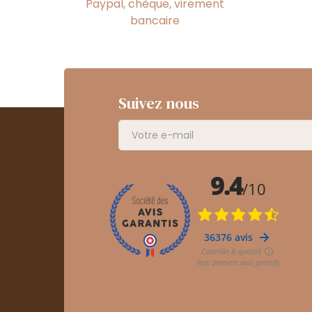
Paypal, chèque, virement
bancaire
Suivez nous