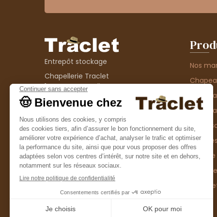
Prod
Entrepôt stockage
Nos ma
Chapellerie Traclet
Chape
14 Impasse Bardin
Chape
42300 Roanne
contact@chapellerie-traclet.com
Chapea
Boutique
Accesso
Chapellerie Traclet
Thème
4 rue de Cadore
Matière
42300 Roanne
Type d
Casque
Promo