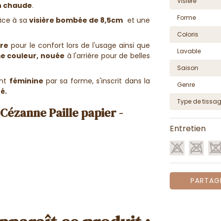
Visière
n chaude
.
Forme
âce à sa
visière bombée de 8,5cm
et une
.
Coloris
ure
pour le confort lors de l'usage ainsi que
Lavable
me couleur, nouée
à l'arrière pour de belles
Saison
ent
féminine
par sa forme, s'inscrit dans la
Genre
é.
Type de tissa
 Cézanne Paille papier -
Entretien
PARTAG