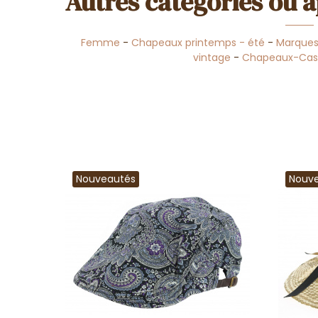
Autres catégories où a
Femme
-
Chapeaux printemps - été
-
Marque
vintage
-
Chapeaux-Casq
Nouveautés
Nouv