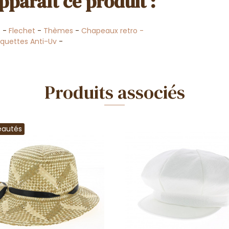
pparaît ce produit :
s
-
Flechet
-
Thèmes
-
Chapeaux retro -
uettes Anti-Uv
-
Produits associés
eautés