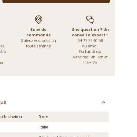
Suivi de
Une question ? Un
commande
conseil d'expert ?
Suivez vos colis en
04 77 71 40 58
les
toute sérénité
ou
email
tre
Du Lundi au
Vendredi 9h-12h et
ien
14h-17h
que
otte environ
9 cm
Paille