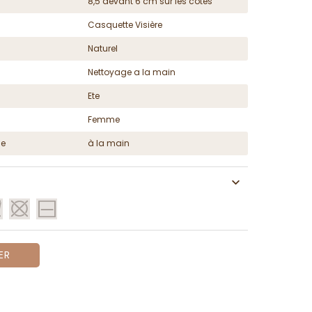
8,5 devant 6 cm sur les côtés
Casquette Visière
Naturel
Nettoyage a la main
Ete
Femme
ge
à la main
ER