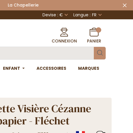
 Chapellerie
Devise : €
Langue :
FR
CONNEXION
PANIER
ENFANT
ACCESSOIRES
MARQUES
tte Visière Cézanne
papier - Fléchet