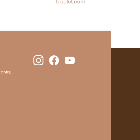
traclet.com
antis,
cliquez ici pour vérifier
.