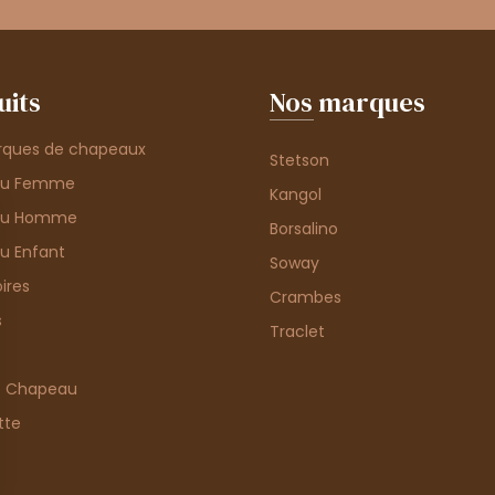
uits
Nos marques
rques de chapeaux
Stetson
au Femme
Kangol
au Homme
Borsalino
u Enfant
Soway
ires
Crambes
s
Traclet
e Chapeau
tte