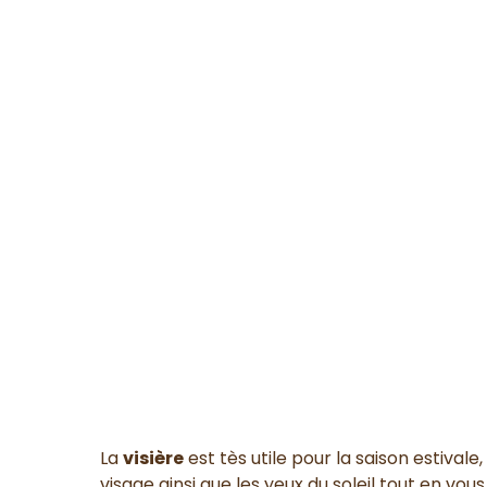
La
visière
est tès utile pour la saison estival
visage ainsi que les yeux du soleil tout en vou