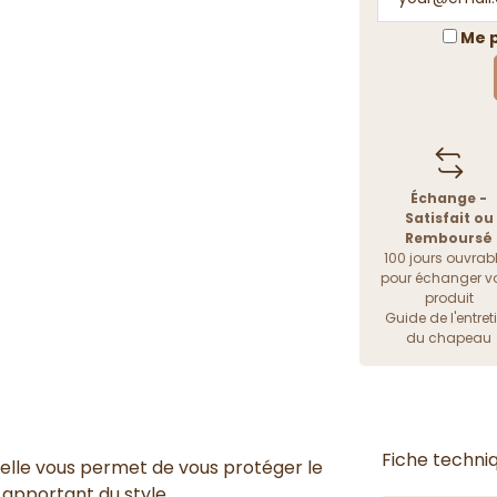
Me p
Échange -
Satisfait ou
Remboursé
100 jours ouvrab
pour échanger vo
produit
Guide de l'entret
du chapeau
Fiche techni
e, elle vous permet de vous protéger le
s apportant du style.