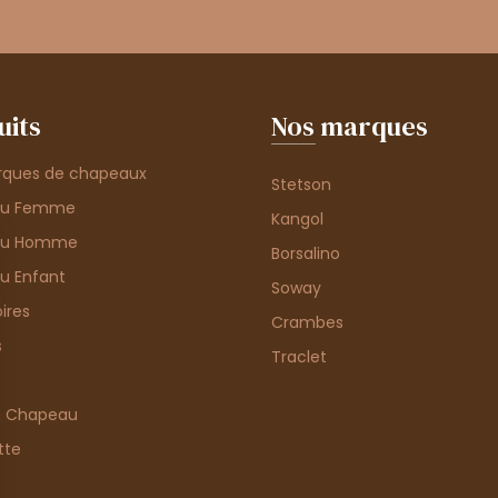
uits
Nos marques
rques de chapeaux
Stetson
au Femme
Kangol
au Homme
Borsalino
u Enfant
Soway
ires
Crambes
s
Traclet
e Chapeau
tte