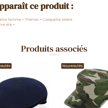
pparaît ce produit :
ette femme
-
Thèmes
-
Casquette visière
me été
-
Produits associés
eautés
Nouveautés