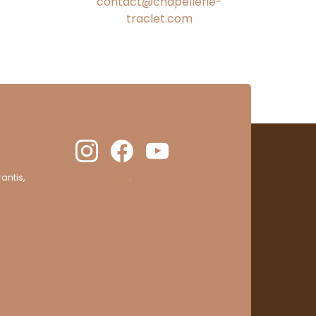
contact@chapellerie-
traclet.com
antis,
cliquez ici pour vérifier
.