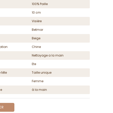
100% Paille
10 cm
Visière
Betmar
Beige
ation
Chine
Nettoyage a la main
Ete
 tête
Taille unique
Femme
ge
à la main
ER