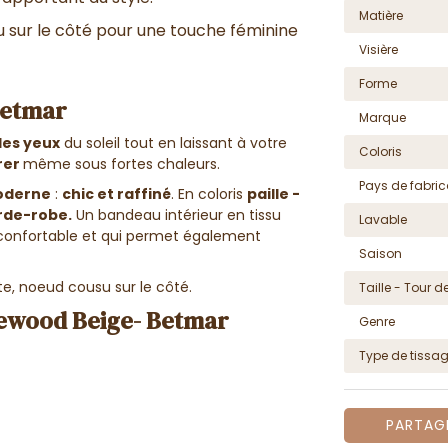
Matière
 sur le côté pour une touche féminine
Visière
Forme
 Betmar
Marque
les yeux
du soleil tout en laissant à votre
Coloris
rer
même sous fortes chaleurs.
Pays de fabric
oderne
:
chic et raffiné
. En coloris
paille -
arde-robe.
Un bandeau intérieur en tissu
Lavable
 confortable et qui permet également
Saison
tête, noeud cousu sur le côté.
Taille - Tour de
unewood Beige- Betmar
Genre
Type de tissa
PARTAG