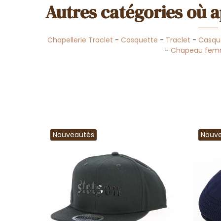
Autres catégories où a
Chapellerie Traclet
-
Casquette
-
Traclet
-
Casqu
-
Chapeau fem
Nouveautés
Nouv