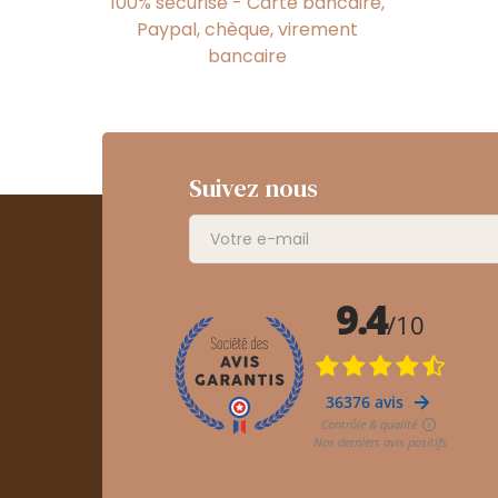
100% sécurisé - Carte bancaire,
Paypal, chèque, virement
bancaire
Suivez nous