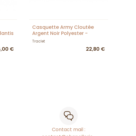
Casquette Army Cloutée
lantis
Argent Noir Polyester -
Traclet
Traclet
5,00 €
22,80 €
Contact mail :