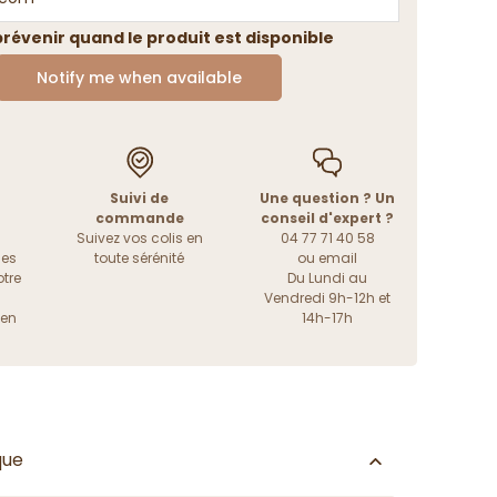
révenir quand le produit est disponible
Notify me when available
Suivi de
Une question ? Un
commande
conseil d'expert ?
Suivez vos colis en
04 77 71 40 58
les
toute sérénité
ou
email
tre
Du Lundi au
Vendredi 9h-12h et
ien
14h-17h
que