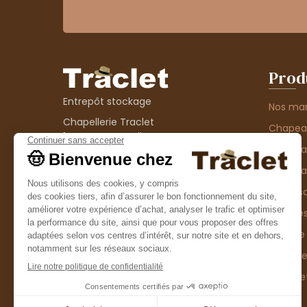
Prod
Entrepôt stockage
Nos ma
Chapellerie Traclet
Chape
14 Impasse Bardin
Chape
42300 Roanne
contact@chapellerie-traclet.com
Chapea
Boutique
Accesso
Chapellerie Traclet
Thème
4 rue de Cadore
Matière
42300 Roanne
Type d
Casque
Promo