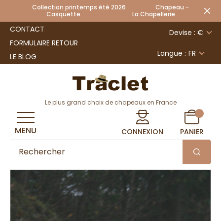
Collection printemps été 2026 Chapeau -
Casquette La Chapellerie
CONTACT
Devise : €
FORMULAIRE RETOUR
Langue :
FR
LE BLOG
Le plus grand choix de chapeaux en France
MENU
CONNEXION
PANIER