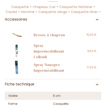
Casquette
-
Chapeau Cuir
-
Casquette Hatteras
-
Traclet
-
Homme
-
Casquette vierge
-
Casquette Hiver
-
Accessoires
Brosse à chapeau
15,00 €
Spray
impermeabilisant
9,50 €
Collonil
Spray Nanopro -
17,00 €
Imperméabilisant
Fiche technique
Visière
5 cm
Forme
Casquette