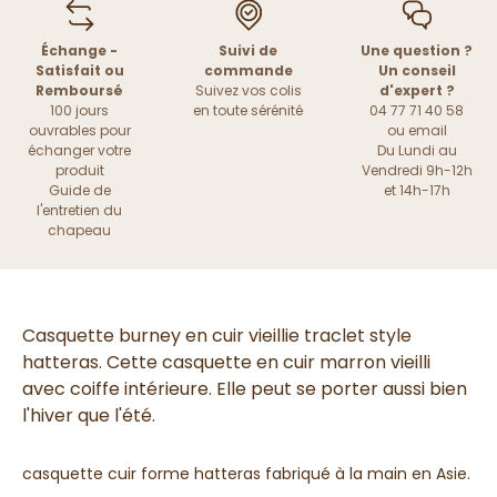
Échange -
Suivi de
Une question ?
Satisfait ou
commande
Un conseil
Remboursé
Suivez vos colis
d'expert ?
100 jours
en toute sérénité
04 77 71 40 58
ouvrables pour
ou
email
échanger votre
Du Lundi au
produit
Vendredi 9h-12h
Guide de
et 14h-17h
l'entretien du
chapeau
Casquette burney en cuir vieillie traclet style
hatteras. Cette casquette en cuir marron vieilli
avec coiffe intérieure. Elle peut se porter aussi bien
l'hiver que l'été.
casquette cuir forme hatteras fabriqué à la main en Asie.