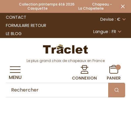
Collection printemps été 2026 Chapeau -
Casquette La Chapellerie
CONTACT
Devise : €
FORMULAIRE RETOUR
Langue :
FR
LE BLOG
Le plus grand choix de chapeaux en France
MENU
CONNEXION
PANIER