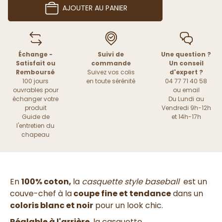
AJOUTER AU PANIER
Échange -
Suivi de
Une question ?
Satisfait ou
commande
Un conseil
Remboursé
Suivez vos colis
d'expert ?
100 jours
en toute sérénité
04 77 71 40 58
ouvrables pour
ou
email
échanger votre
Du Lundi au
produit
Vendredi 9h-12h
Guide de
et 14h-17h
l'entretien du
chapeau
En
100% coton,
la
casquette style baseball
est un
couve-chef à la
coupe fine et tendance
dans un
coloris blanc et noir
pour un look chic.
R
églable à l'arrière
, la casquette