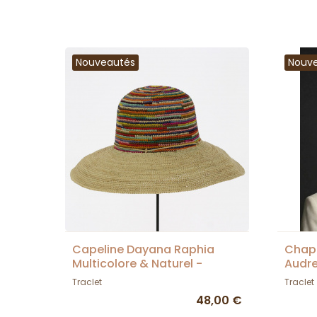
Nouveautés
Nouv
Capeline Dayana Raphia
Chap
Multicolore & Naturel -
Audre
Traclet
Traclet
Traclet
48,00 €