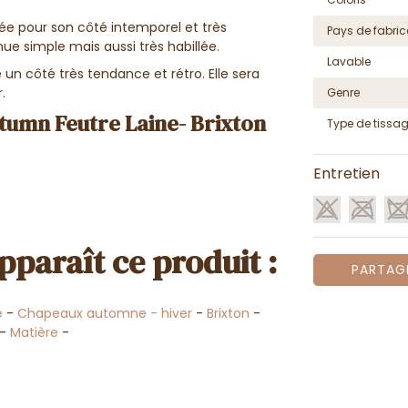
ée pour son côté intemporel et très
Pays de fabric
nue simple mais aussi très habillée.
Lavable
e un côté très tendance et rétro. Elle sera
r.
Genre
utumn Feutre Laine- Brixton
Type de tissa
Entretien
pparaît ce produit :
PARTAG
e
-
Chapeaux automne - hiver
-
Brixton
-
-
Matière
-