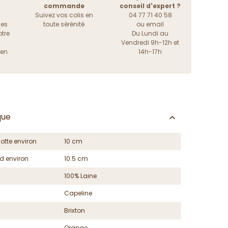
commande
conseil d'expert ?
Suivez vos colis en
04 77 71 40 58
les
toute sérénité
ou
email
tre
Du Lundi au
Vendredi 9h-12h et
ien
14h-17h
que
otte environ
10 cm
d environ
10.5 cm
100% Laine
Capeline
Brixton
Orange