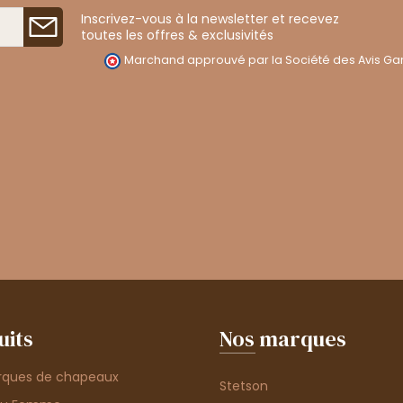
Inscrivez-vous à la newsletter et recevez
toutes les offres & exclusivités
Marchand approuvé par la Société des Avis Gar
uits
Nos marques
rques de chapeaux
Stetson