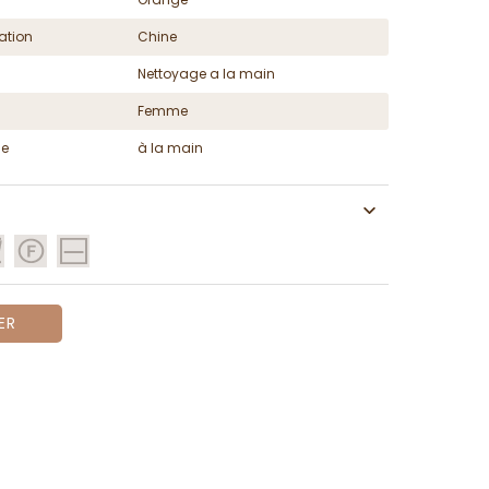
ation
Chine
Nettoyage a la main
Femme
ge
à la main
ER