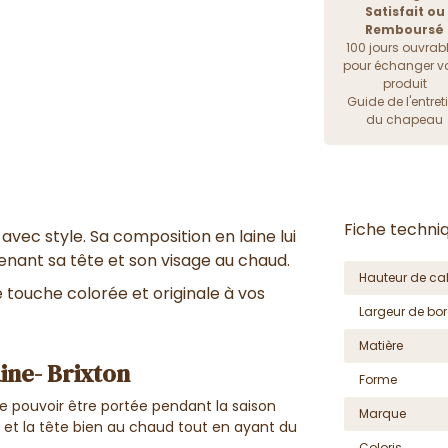
Satisfait ou
Remboursé
100 jours ouvrab
pour échanger vo
produit
Guide de l'entret
du chapeau
Fiche techni
avec style. Sa composition en laine lui
enant sa tête et son visage au chaud.
Hauteur de cal
 touche colorée et originale à vos
Largeur de bor
Matière
ine- Brixton
Forme
de pouvoir être portée pendant la saison
Marque
e et la tête bien au chaud tout en ayant du
Coloris