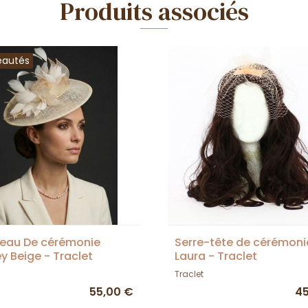
Produits associés
eautés
eau De cérémonie
Serre-tête de cérémoni
y Beige - Traclet
Laura - Traclet
Traclet
55,00 €
45