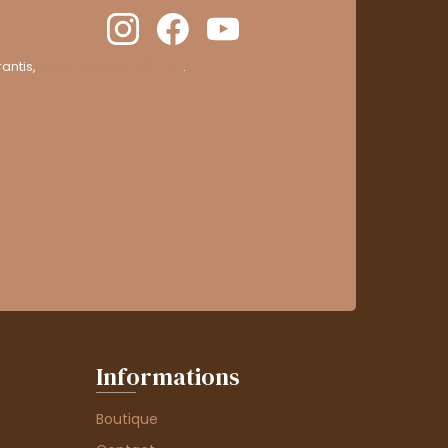
antis,
cliquez ici pour vérifier
.
Informations
Boutique