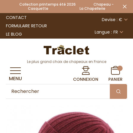
Collection printemps été 2026 Chapeau -
Casquette La Chapellerie
CONTACT
Devise : €
FORMULAIRE RETOUR
Langue :
FR
LE BLOG
Le plus grand choix de chapeaux en France
MENU
CONNEXION
PANIER