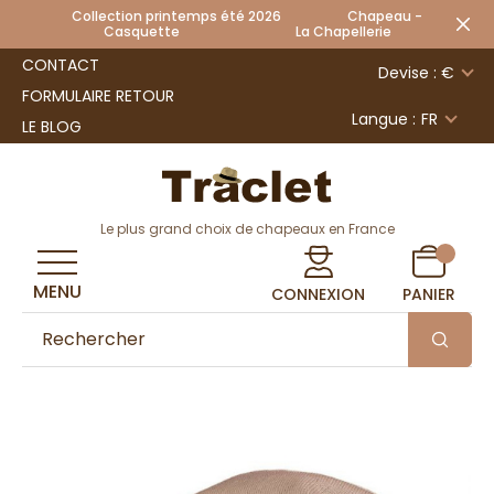
Collection printemps été 2026 Chapeau -
Casquette La Chapellerie
CONTACT
Devise : €
FORMULAIRE RETOUR
Langue :
FR
LE BLOG
Le plus grand choix de chapeaux en France
MENU
CONNEXION
PANIER