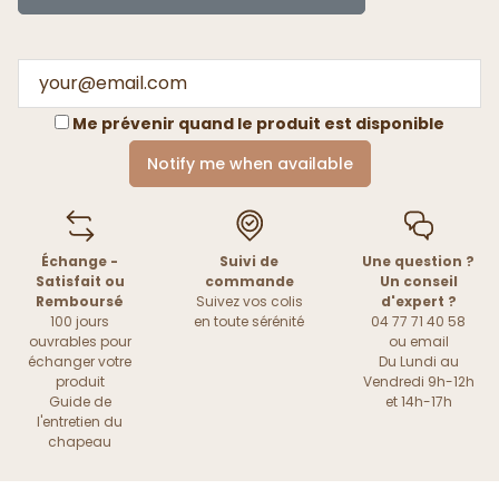
Me prévenir quand le produit est disponible
Notify me when available
Échange -
Suivi de
Une question ?
Satisfait ou
commande
Un conseil
Remboursé
Suivez vos colis
d'expert ?
100 jours
en toute sérénité
04 77 71 40 58
ouvrables pour
ou
email
échanger votre
Du Lundi au
produit
Vendredi 9h-12h
Guide de
et 14h-17h
l'entretien du
chapeau