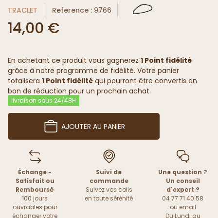
TRACLET
Reference : 9766
14,00 €
En achetant ce produit vous gagnerez
1 Point fidélité
grâce à notre programme de fidélité. Votre panier
totalisera
1 Point fidélité
qui pourront être convertis en
bon de réduction pour un prochain achat.
livraison sous 24/48H
AJOUTER AU PANIER
Échange -
Suivi de
Une question ?
Satisfait ou
commande
Un conseil
Remboursé
Suivez vos colis
d'expert ?
100 jours
en toute sérénité
04 77 71 40 58
ouvrables pour
ou
email
échanger votre
Du Lundi au