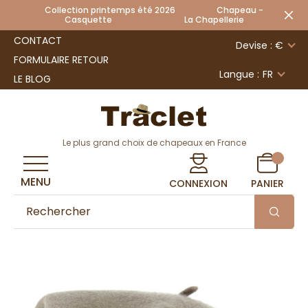
Collection printemps été 2026 Chapeau -
Casquette La Chapellerie
CONTACT
Devise : €
FORMULAIRE RETOUR
Langue :
FR
LE BLOG
Le plus grand choix de chapeaux en France
MENU
CONNEXION
PANIER