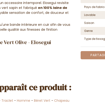
un accessoire intemporel. Elosegui revisite
Pays de fabric
s vert sapin et fabriqué
en 100% laine de
yable sensation de confort, de douceur et
Lavable
Saison
'une bande intérieure en cuir afin de vous
elle qualité aux finesses de finition
Genre
Type de tissa
 Vert Olive - Elosegui
PARTAG
pparaît ce produit :
-
Traclet
-
Homme
-
Béret Vert
-
Chapeau