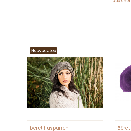
pas cher
Nouveautés
beret hasparren
Béret