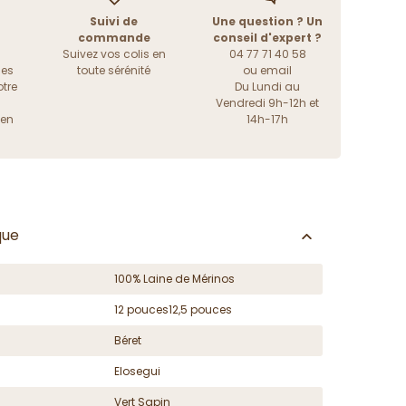
Suivi de
Une question ? Un
commande
conseil d'expert ?
Suivez vos colis en
04 77 71 40 58
les
toute sérénité
ou
email
tre
Du Lundi au
Vendredi 9h-12h et
ien
14h-17h
que
100% Laine de Mérinos
12 pouces12,5 pouces
Béret
Elosegui
Vert Sapin