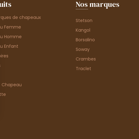
uits
Nos marques
rques de chapeaux
Stetson
au Femme
Kangol
au Homme
Borsalino
u Enfant
Soway
ires
Crambes
s
Traclet
e Chapeau
tte