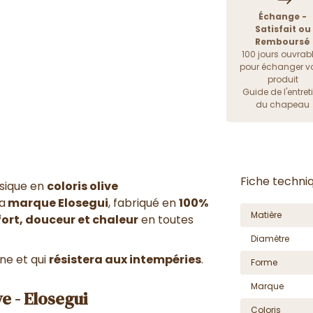
Échange -
Satisfait ou
Remboursé
100 jours ouvrab
pour échanger vo
produit
Guide de l'entret
du chapeau
Fiche techni
ssique en
coloris olive
a
marque Elosegui
, fabriqué en
100%
Matière
ort, douceur et chaleur
en toutes
Diamètre
ne et qui
résistera aux intempéries
.
Forme
Marque
e - Elosegui
Coloris