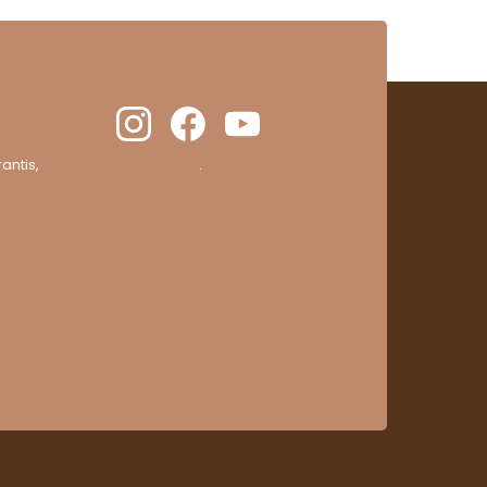
antis,
cliquez ici pour vérifier
.