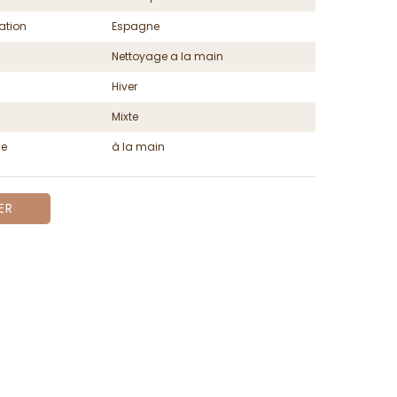
ation
Espagne
Nettoyage a la main
Hiver
Mixte
ge
à la main
ER