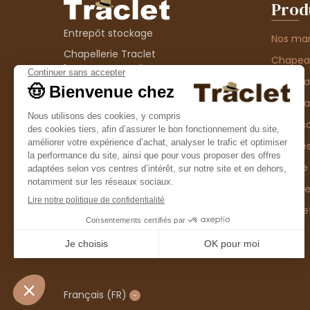
Prod
Entrepôt stockage
Nos ma
Chapellerie Traclet
Chape
14 Impasse Bardin
Chape
42300 Roanne
contact@chapellerie-traclet.com
Chapea
Boutique
Accesso
Chapellerie Traclet
Thème
4 rue de Cadore
Matière
42300 Roanne
Type d
Casque
Promo
Français
(FR)