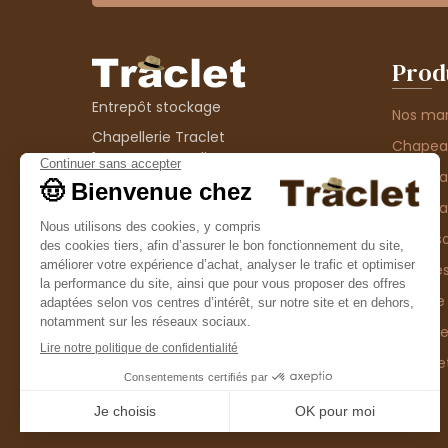
Prod
Entrepôt stockage
Nos ma
Chapellerie Traclet
Chape
14 Impasse Bardin
Chape
42300 Roanne
contact@chapellerie-traclet.com
Chapea
Boutique
Accesso
Chapellerie Traclet
Thème
4 rue de Cadore
Matière
42300 Roanne
Type d
Casque
Promo