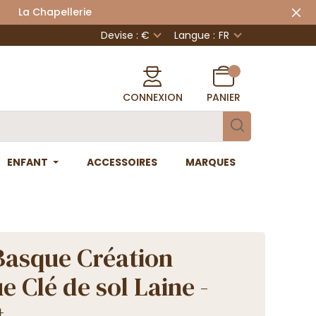
 Chapellerie
Devise : €
Langue :
FR
CONNEXION
PANIER
ENFANT
ACCESSOIRES
MARQUES
Basque Création
e Clé de sol Laine -
t