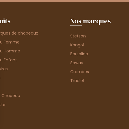
uits
Nos marques
rques de chapeaux
Stetson
au Femme
Kangol
au Homme
Borsalino
u Enfant
Soway
ires
Crambes
s
Traclet
e Chapeau
tte