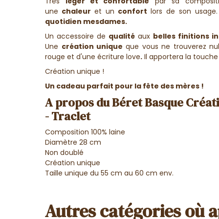
Très
léger et confortable
par sa composit
une
chaleur
et un
confort
lors de son usage.
quotidien
mesdames.
Un accessoire de
qualité
aux
belles finitions i
Une
création unique
que vous ne trouverez nul 
rouge et d'une écriture love
.
Il apportera la touche
Création unique !
Un cadeau parfait pour la fête des mères !
A propos du Béret Basque Créati
- Traclet
Composition 100% laine
Diamètre 28 cm
Non doublé
Création unique
Taille unique du 55 cm au 60 cm env.
Autres catégories où a