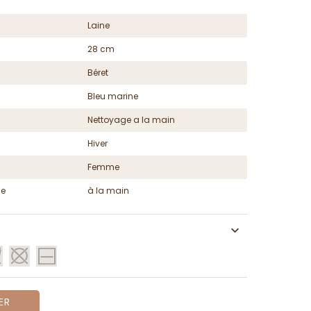
Laine
28 cm
Béret
Bleu marine
Nettoyage a la main
Hiver
Femme
ge
à la main
ER