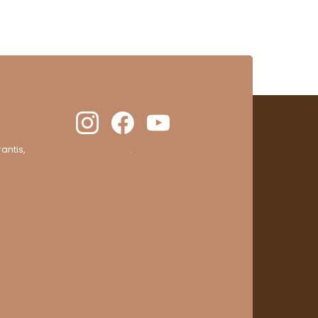
antis,
cliquez ici pour vérifier
.