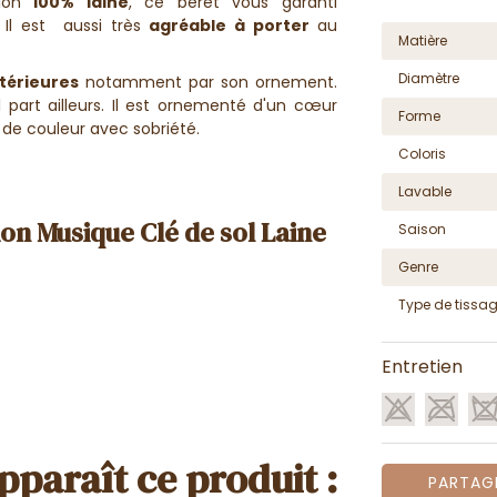
ion
100% laine
, ce béret vous garanti
 Il est aussi très
agréable à porter
au
Matière
Diamètre
ntérieures
notamment par son ornement.
part ailleurs. Il est ornementé d'un cœur
Forme
 de couleur avec sobriété.
Coloris
Lavable
on Musique Clé de sol Laine
Saison
Genre
Type de tissa
Entretien
pparaît ce produit :
PARTAG