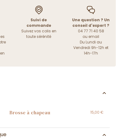
Suivi de
Une question ? Un
commande
conseil d'expert ?
Suivez vos colis en
04 77 71 40 58
les
toute sérénité
ou
email
tre
Du Lundi au
Vendredi 9h-12h et
ien
14h-17h
Brosse à chapeau
15,00 €
que