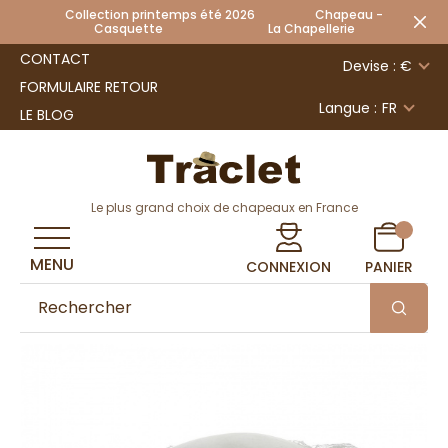
Collection printemps été 2026 Chapeau -
Casquette La Chapellerie
CONTACT
Devise : €
FORMULAIRE RETOUR
Langue :
FR
LE BLOG
Le plus grand choix de chapeaux en France
MENU
CONNEXION
PANIER