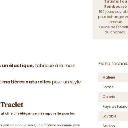
Satisfait ou
Remboursé
100 jours ouvrab
pour échanger vo
produit
Guide de l'entret
du chapeau
Fiche techni
c
un élastique,
fabriqué à la main
Matière
t
matières naturelles
pour un style
Forme
Coloris
 Traclet
Pays de fabric
sal
offre une
élégance intemporelle
pour les
Lavable
 partir de paille sisal, une matière reconnue pour
Saison