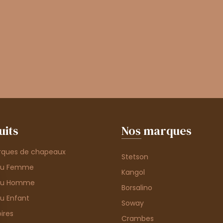
uits
Nos marques
rques de chapeaux
Stetson
au Femme
Kangol
au Homme
Borsalino
u Enfant
Soway
ires
Crambes