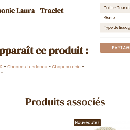
Taille - Tour de
onie Laura - Traclet
Genre
Type de tissa
pparaît ce produit :
PARTAG
FR
-
Chapeau tendance
-
Chapeau chic
-
-
Produits associés
Nouveautés