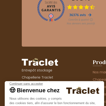
Prod
Entrepôt stockage
Nos ma
Chapellerie Traclet
Chape
14 Impasse Bardin
Chape
42300 Roanne
contact@chapellerie-traclet.com
Chapea
Boutique
Accesso