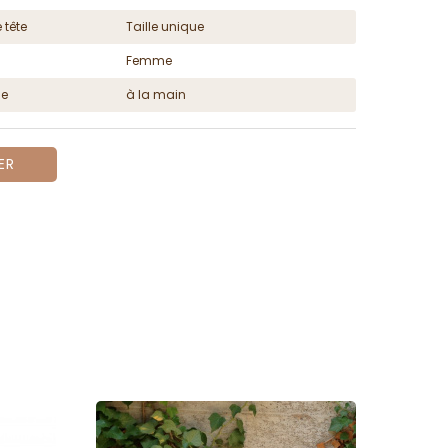
 tête
Taille unique
Femme
ge
à la main
ER