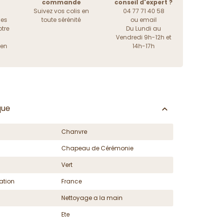
commande
conseil d'expert ?
Suivez vos colis en
04 77 71 40 58
les
toute sérénité
ou
email
tre
Du Lundi au
Vendredi 9h-12h et
ien
14h-17h
que
Chanvre
Chapeau de Cérémonie
Vert
ation
France
Nettoyage a la main
Ete