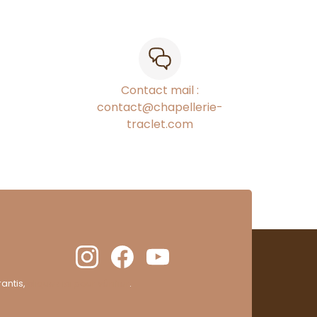
Contact mail :
contact@chapellerie-
traclet.com
antis,
cliquez ici pour vérifier
.