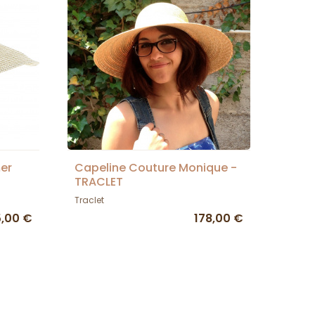
er
Capeline Couture Monique -
TRACLET
Traclet
,00 €
178,00 €