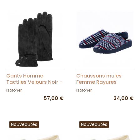
Gants Homme
Chaussons mules
Tactiles Velours Noir -
Femme Rayures
Isotoner
Bleues Semelle X-TRA
Isotoner
Isotoner
CONFORT - Isotoner
57,00 €
34,00 €
Nouveautés
Nouveautés