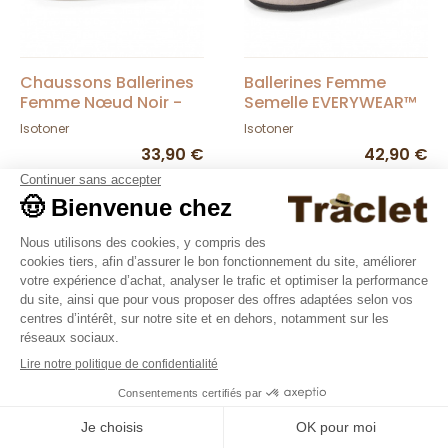
Chaussons Ballerines
Ballerines Femme
Femme Nœud Noir -
Semelle EVERYWEAR™
Isotoner
Pois Dorés - Isotoner
Isotoner
Isotoner
33,90 €
42,90 €
Nouveautés
Nouveautés
9.4
/10
36376 avis
Chaussons Mules
Gants Femme Cuir
Femme Semelle
Doublé Soie Noir -