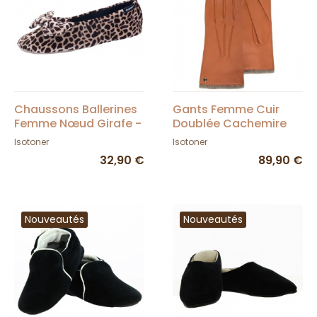
Chaussons Ballerines
Gants Femme Cuir
Femme Nœud Girafe -
Doublée Cachemire
Isotoner
Mandarine - Isotoner
Isotoner
Isotoner
32,90 €
89,90 €
Nouveautés
Nouveautés