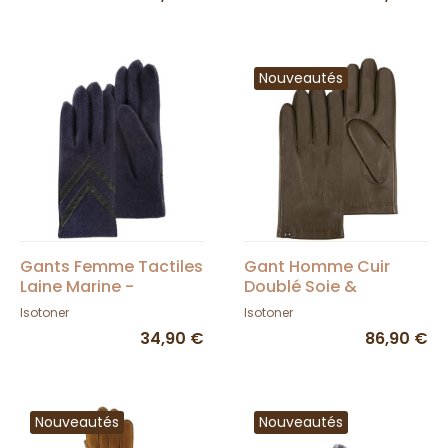
Nouveautés
Gants Femme Tactiles
Gant Homme Cuir
Laine Marine -
Doublé Soie &
Isotoner
cachemire Kaki -
Isotoner
Isotoner
Isotoner
34,90 €
86,90 €
Nouveautés
Nouveautés