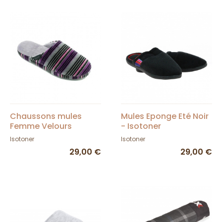
Chaussons mules
Mules Eponge Eté Noir
Femme Velours
- Isotoner
Semelle X-TRA
Isotoner
Isotoner
CONFORT - Isotoner
29,00 €
29,00 €