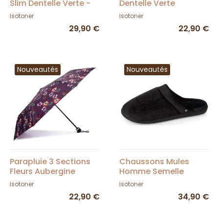
Slim Dentelle Verte -
Dentelle Verte
Isotoner
Ouverture Manuelle -
Isotoner
Isotoner
Isotoner
29,90 €
22,90 €
Nouveautés
Nouveautés
Parapluie 3 Sections
Chaussons Mules
Fleurs Aubergine
Homme Semelle
Ouverture Manuelle -
Ergonomique -
Isotoner
Isotoner
Isotoner
Isotoner
22,90 €
34,90 €