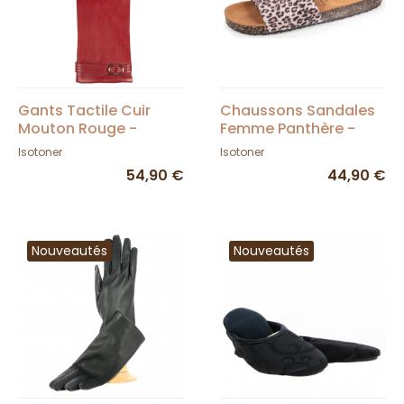
Gants Tactile Cuir
Chaussons Sandales
Mouton Rouge -
Femme Panthère -
Isotoner
Isotoner
Isotoner
Isotoner
54,90 €
44,90 €
Nouveautés
Nouveautés