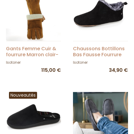
Gants Femme Cuir &
Chaussons Bottillons
fourrure Marron clair-
Bas Fausse Fourrure
Traclet
Noir- Isotoner
Isotoner
Isotoner
115,00 €
34,90 €
Nouveautés