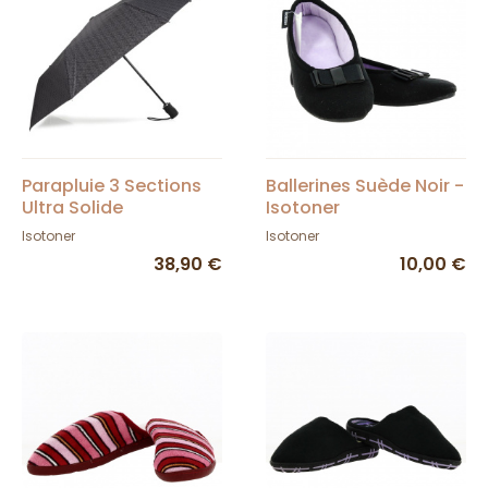
Parapluie 3 Sections
Ballerines Suède Noir -
Ultra Solide
Isotoner
Monogramme -
Isotoner
Isotoner
Isotoner
38,90 €
10,00 €