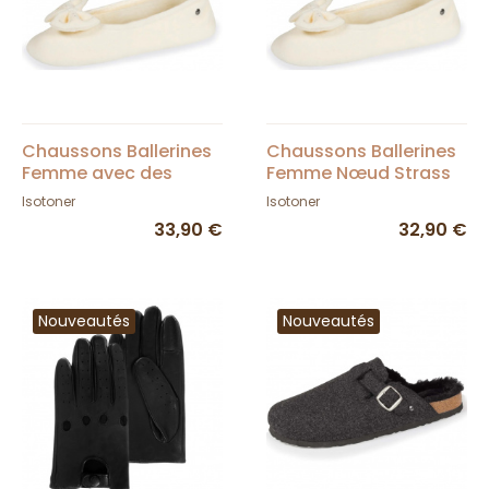
Chaussons Ballerines
Chaussons Ballerines
Femme avec des
Femme Nœud Strass
coeurs SAUGE/ CREME
Ivoire - Isotoner
Isotoner
Isotoner
- Isotoner
33,90 €
32,90 €
Nouveautés
Nouveautés