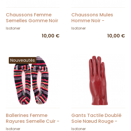
Chaussons Femme
Chaussons Mules
Semelles Gomme Noir
Homme Noir -
- Isotoner
Isotoner
Isotoner
Isotoner
10,00 €
10,00 €
Nouveautés
Ballerines Femme
Gants Tactile Doublé
Rayures Semelle Cuir -
Soie Nœud Rouge -
Isotoner
Isotoner
Isotoner
Isotoner