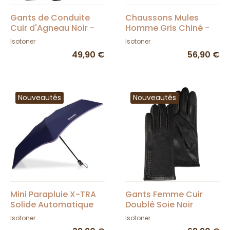
Gants de Conduite
Chaussons Mules
Cuir d'Agneau Noir -
Homme Gris Chiné -
Isotoner
Isotoner
Isotoner
Isotoner
49,90 €
56,90 €
Nouveautés
Nouveautés
Mini Parapluie X-TRA
Gants Femme Cuir
Solide Automatique
Doublé Soie Noir
Marine - Isotoner
Surpiqûres - Isotoner
Isotoner
Isotoner