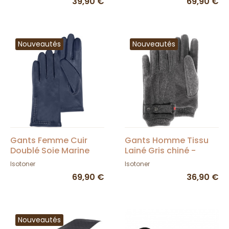
39,90 €
69,90 €
Nouveautés
Nouveautés
Gants Femme Cuir
Gants Homme Tissu
Doublé Soie Marine
Lainé Gris chiné -
Surpiqûres - Isotoner
Isotoner
Isotoner
Isotoner
69,90 €
36,90 €
Nouveautés