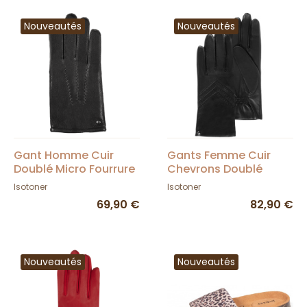
Nouveautés
Nouveautés
Gant Homme Cuir
Gants Femme Cuir
Doublé Micro Fourrure
Chevrons Doublé
- Isotoner
Polaire Noir - Isotoner
Isotoner
Isotoner
69,90 €
82,90 €
Nouveautés
Nouveautés