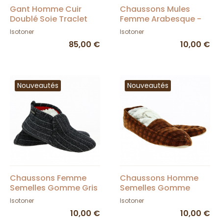
Gant Homme Cuir
Chaussons Mules
Doublé Soie Traclet
Femme Arabesque -
Isotoner
Isotoner
Isotoner
85,00 €
10,00 €
Nouveautés
Nouveautés
Chaussons Femme
Chaussons Homme
Semelles Gomme Gris
Semelles Gomme
- Isotoner
Marron - Isotoner
Isotoner
Isotoner
10,00 €
10,00 €