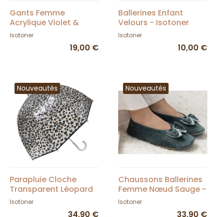
Gants Femme
Ballerines Enfant
Acrylique Violet &
Velours - Isotoner
Marron - Isotoner
Isotoner
Isotoner
19,00 €
10,00 €
Nouveautés
Nouveautés
Parapluie Cloche
Chaussons Ballerines
Transparent Léopard
Femme Nœud Sauge -
Noir - Isotoner
Isotoner
Isotoner
Isotoner
34,90 €
33,90 €