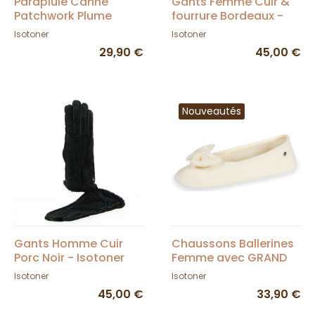
Parapluie Canne
Gants Femme Cuir &
Patchwork Plume
fourrure Bordeaux -
Ouverture
Isotoner
Isotoner
Isotoner
Automatique -
29,90 €
45,00 €
Isotoner
Nouveautés
Gants Homme Cuir
Chaussons Ballerines
Porc Noir - Isotoner
Femme avec GRAND
NOEUD NOIR - Isotoner
Isotoner
Isotoner
45,00 €
33,90 €