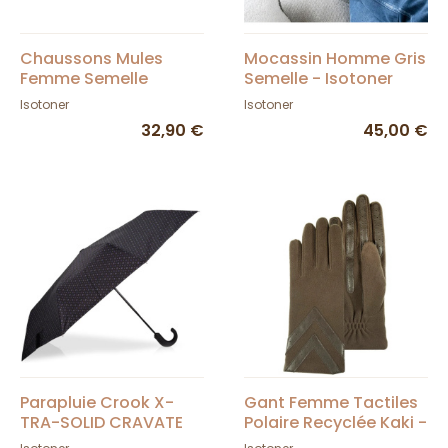
Chaussons Mules
Mocassin Homme Gris
Femme Semelle
Semelle - Isotoner
Ergonomique -
Isotoner
Isotoner
Isotoner
32,90 €
45,00 €
Parapluie Crook X-
Gant Femme Tactiles
TRA-SOLID CRAVATE
Polaire Recyclée Kaki -
TRAITS - Isotoner
Isotoner