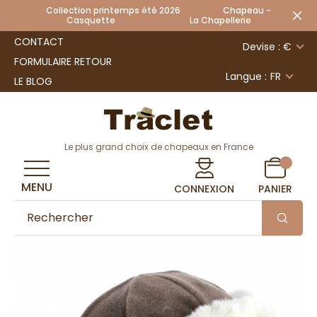
Collection printemps été 2026 Chapeau -
Casquette La Chapellerie
CONTACT
Devise : €
FORMULAIRE RETOUR
Langue :
FR
LE BLOG
Le plus grand choix de chapeaux en France
MENU
CONNEXION
PANIER