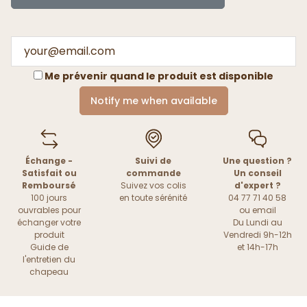
Me prévenir quand le produit est disponible
Notify me when available
Échange -
Suivi de
Une question ?
Satisfait ou
commande
Un conseil
Remboursé
Suivez vos colis
d'expert ?
100 jours
en toute sérénité
04 77 71 40 58
ouvrables pour
ou
email
échanger votre
Du Lundi au
produit
Vendredi 9h-12h
Guide de
et 14h-17h
l'entretien du
chapeau