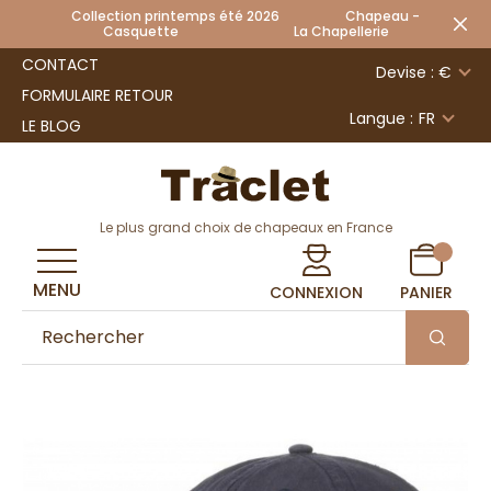
Collection printemps été 2026 Chapeau -
Casquette La Chapellerie
CONTACT
Devise : €
FORMULAIRE RETOUR
Langue :
FR
LE BLOG
Le plus grand choix de chapeaux en France
MENU
CONNEXION
PANIER