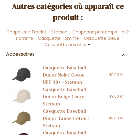
Autres catégories où apparaît ce
produit :
Chapellerie Traclet
-
Stetson
-
Chapeaux printemps - été
-
Homme
-
Casquette Homme
-
Casquette bleue
-
Casquette pas cher
-
Accessoires
Casquette Baseball
Ducor Noire Coton
49,00 €
UPF 40+ - Stetson
Casquette Baseball
Ducor Beige Claire -
49,00 €
Stetson
Casquette Baseball
Ducor Taupe Coton -
49,00 €
Stetson
Casquette Baseball