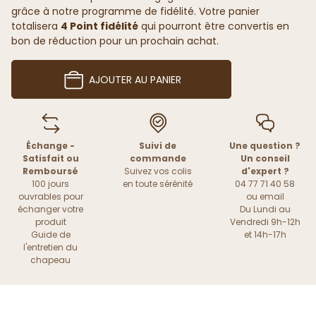
grâce à notre programme de fidélité. Votre panier
totalisera
4 Point fidélité
qui pourront être convertis en
bon de réduction pour un prochain achat.
AJOUTER AU PANIER
Échange -
Suivi de
Une question ?
Satisfait ou
commande
Un conseil
Remboursé
Suivez vos colis
d'expert ?
100 jours
en toute sérénité
04 77 71 40 58
ouvrables pour
ou
email
échanger votre
Du Lundi au
produit
Vendredi 9h-12h
Guide de
et 14h-17h
l'entretien du
chapeau