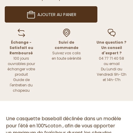
AJOUTER AU PANIER
Échange -
Suivi de
Une question ?
Satisfait ou
commande
Un conseil
Remboursé
Suivez vos colis
d'expert ?
100 jours
en toute sérénité
04 77 71 40 58
ouvrables pour
ou
email
échanger votre
Du Lundi au
produit
Vendredi 9h-12h
Guide de
et 14h-17h
l'entretien du
chapeau
Une
casquette
baseball
déclinée dans un
modèle
pour l'été
en
100%coton ,
afin de vous apporter
un
maximum de fraîcheur
durant les chaudes