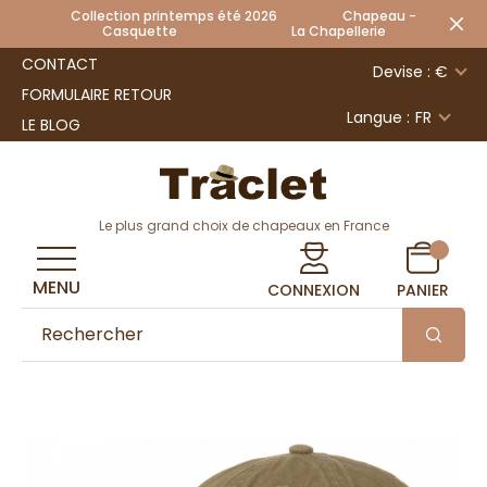
Collection printemps été 2026 Chapeau -
Casquette La Chapellerie
CONTACT
Devise : €
FORMULAIRE RETOUR
Langue :
FR
LE BLOG
Le plus grand choix de chapeaux en France
MENU
CONNEXION
PANIER