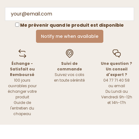
Me prévenir quand le produit est disponible
Notify me when available
Échange -
Suivi de
Une question ?
Satisfait ou
commande
Un conseil
Remboursé
Suivez vos colis
d'expert ?
100 jours
en toute sérénité
04 77 71 40 58
ouvrables pour
ou
email
échanger votre
Du Lundi au
produit
Vendredi 9h-12h
Guide de
et 14h-17h
l'entretien du
chapeau