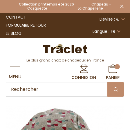
Collection printemps été 2026 Chapeau -
Casquette La Chapellerie
CONTACT
Devise : €
FORMULAIRE RETOUR
Langue :
FR
LE BLOG
Le plus grand choix de chapeaux en France
MENU
CONNEXION
PANIER