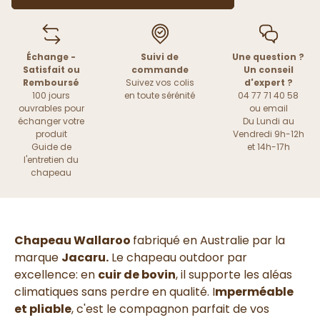
Échange -
Suivi de
Une question ?
Satisfait ou
commande
Un conseil
Remboursé
Suivez vos colis
d'expert ?
100 jours
en toute sérénité
04 77 71 40 58
ouvrables pour
ou
email
échanger votre
Du Lundi au
produit
Vendredi 9h-12h
Guide de
et 14h-17h
l'entretien du
chapeau
Chapeau Wallaroo
fabriqué en Australie par la
marque
Jacaru.
Le chapeau outdoor par
excellence: en
cuir de bovin
, il supporte les aléas
climatiques sans perdre en qualité. I
mperméable
et pliable
, c'est le compagnon parfait de vos