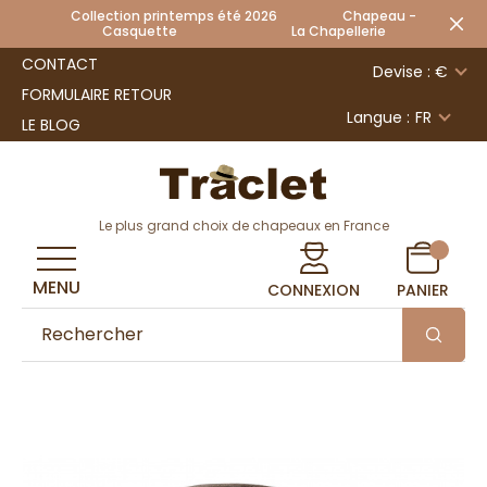
Collection printemps été 2026 Chapeau -
Casquette La Chapellerie
CONTACT
Devise : €
FORMULAIRE RETOUR
Langue :
FR
LE BLOG
Le plus grand choix de chapeaux en France
MENU
CONNEXION
PANIER