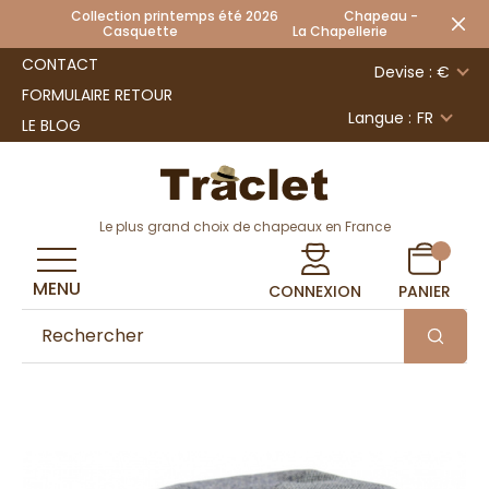
Collection printemps été 2026 Chapeau -
Casquette La Chapellerie
CONTACT
Devise : €
FORMULAIRE RETOUR
Langue :
FR
LE BLOG
Le plus grand choix de chapeaux en France
MENU
CONNEXION
PANIER