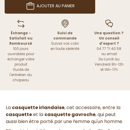
AJOUTER AU PANIER
Échange -
Suivi de
Une question ?
Satisfait ou
commande
Un conseil
Remboursé
Suivez vos colis
d'expert ?
100 jours
en toute sérénité
04 77 71 40 58
ouvrables pour
ou
email
échanger votre
Du Lundi au
produit
Vendredi 9h-12h
Guide de
et 14h-17h
l'entretien du
chapeau
La
casquette irlandaise
, cet accessoire, entre la
casquette
et la
casquette gavroche
, qui peut
aussi bien être porté par une femme qu'un homme.