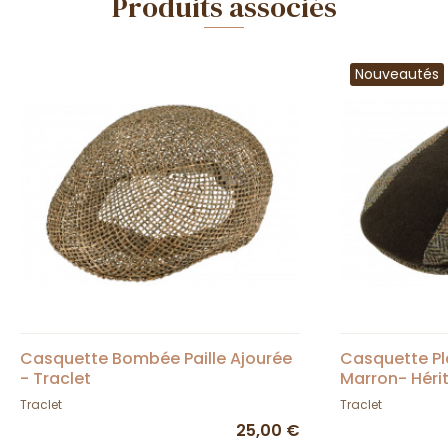
Produits associés
Nouveautés
Casquette Bombée Paille Ajourée
Casquette Pl
- Traclet
Marron- Héri
Traclet
Traclet
25,00 €