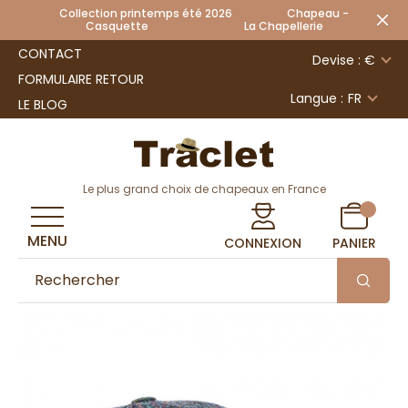
Collection printemps été 2026 Chapeau -
Casquette La Chapellerie
CONTACT
Devise : €
FORMULAIRE RETOUR
Langue :
FR
LE BLOG
Le plus grand choix de chapeaux en France
MENU
CONNEXION
PANIER