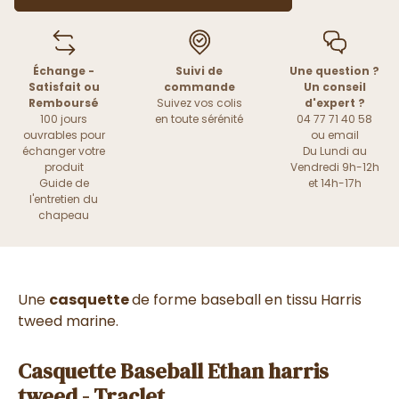
Échange -
Suivi de
Une question ?
Satisfait ou
commande
Un conseil
Remboursé
Suivez vos colis
d'expert ?
100 jours
en toute sérénité
04 77 71 40 58
ouvrables pour
ou
email
échanger votre
Du Lundi au
produit
Vendredi 9h-12h
Guide de
et 14h-17h
l'entretien du
chapeau
Une
casquette
de forme baseball en tissu Harris
tweed marine.
Casquette Baseball Ethan harris
tweed - Traclet