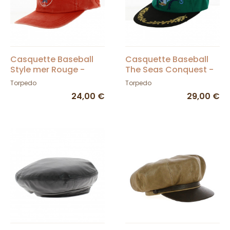
Casquette Baseball
Casquette Baseball
Style mer Rouge -
The Seas Conquest -
Torpedo
Torpedo
Torpedo
Torpedo
24,00 €
29,00 €