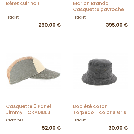
Béret cuir noir
Marlon Brando
Casquette gavroche
en cuir
Traclet
Traclet
250,00 €
395,00 €
Casquette 5 Panel
Bob été coton -
Jimmy - CRAMBES
Torpedo - coloris Gris
effet délavé
Crambes
Traclet
52,00 €
30,00 €