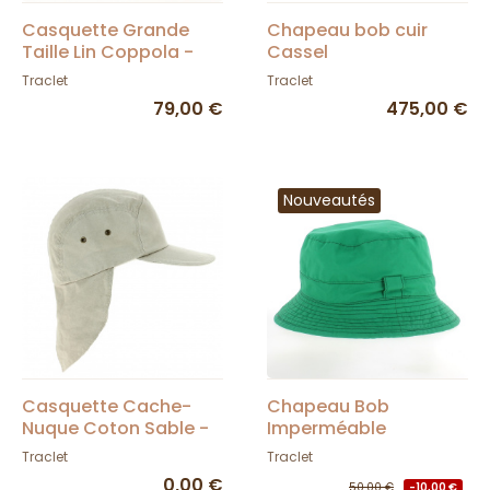
Casquette Grande
Chapeau bob cuir
Taille Lin Coppola -
Cassel
Traclet
Traclet
Traclet
79,00 €
475,00 €
Nouveautés
Casquette Cache-
Chapeau Bob
Nuque Coton Sable -
Imperméable
Torpedo
Goretex- Traclet
Traclet
Traclet
0,00 €
50,00 €
-10,00 €