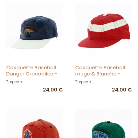
Casquette Baseball
Casquette Baseball
Danger Crocodiles -
rouge & Blanche -
Torpedo
Torpedo
Torpedo
Torpedo
24,00 €
24,00 €