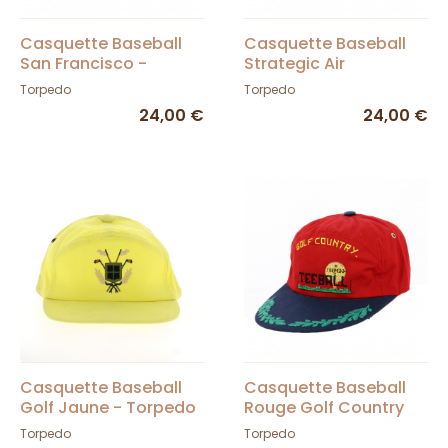
Casquette Baseball
Casquette Baseball
San Francisco -
Strategic Air
Torpedo
command Jaune -
Torpedo
Torpedo
Torpedo
24,00 €
24,00 €
Casquette Baseball
Casquette Baseball
Golf Jaune - Torpedo
Rouge Golf Country
Teeball - Torpedo
Torpedo
Torpedo