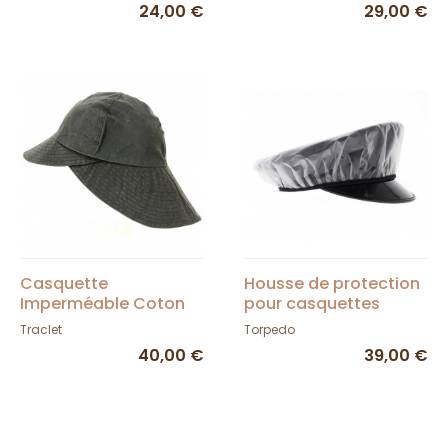
24,00 €
29,00 €
Casquette
Housse de protection
Imperméable Coton
pour casquettes
Ciré Marron - Torpedo
marin et voiturier
Traclet
Torpedo
40,00 €
39,00 €