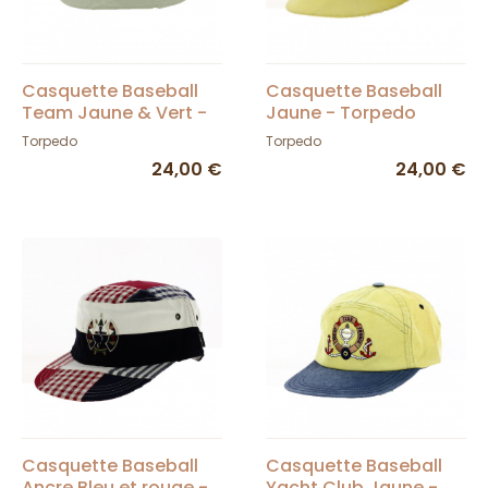
Casquette Baseball
Casquette Baseball
Team Jaune & Vert -
Jaune - Torpedo
Torpedo
Torpedo
Torpedo
24,00 €
24,00 €
Casquette Baseball
Casquette Baseball
Ancre Bleu et rouge -
Yacht Club Jaune -