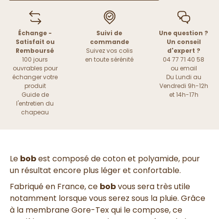
Échange -
Suivi de
Une question ?
Satisfait ou
commande
Un conseil
Remboursé
Suivez vos colis
d'expert ?
100 jours
en toute sérénité
04 77 71 40 58
ouvrables pour
ou
email
échanger votre
Du Lundi au
produit
Vendredi 9h-12h
Guide de
et 14h-17h
l'entretien du
chapeau
Le
bob
est composé de coton et polyamide, pour
un résultat encore plus léger et confortable.
Fabriqué en France, ce
bob
vous sera très utile
notamment lorsque vous serez sous la pluie. Grâce
à la membrane Gore-Tex qui le compose, ce