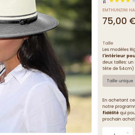
EMTHUNZINI H
75,00 
Taille
Les modèles Ri
l'intérieur
pour
deux tailles: 
tête de 54cm)
Taille unique
En achetant ce
notre programme
fidélité
qui pou
prochain achat