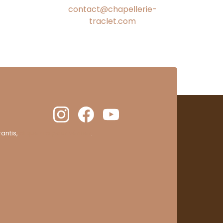
contact@chapellerie-
traclet.com
antis,
cliquez ici pour vérifier
.