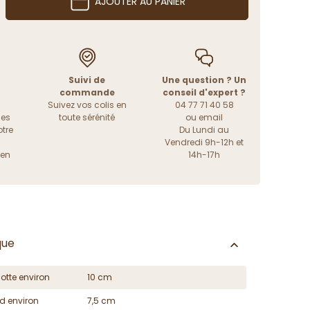
AJOUTER AU PANIER
Suivi de
Une question ? Un
commande
conseil d'expert ?
Suivez vos colis en
04 77 71 40 58
les
toute sérénité
ou
email
tre
Du Lundi au
Vendredi 9h-12h et
ien
14h-17h
que
otte environ
10 cm
d environ
7,5 cm