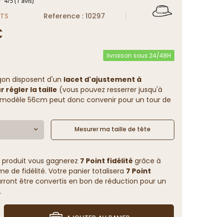
ATS
Reference : 10297
€
4
/
5
(1 avis)
livraison sous 24/48H
gon disposent d'un
lacet d'ajustement à
 régler la taille
(vous pouvez resserrer jusqu'à
un modèle 56cm peut donc convenir pour un tour de
Mesurer ma taille de tête
 produit vous gagnerez
7 Point fidélité
grâce à
 de fidélité. Votre panier totalisera
7 Point
rront être convertis en bon de réduction pour un
.