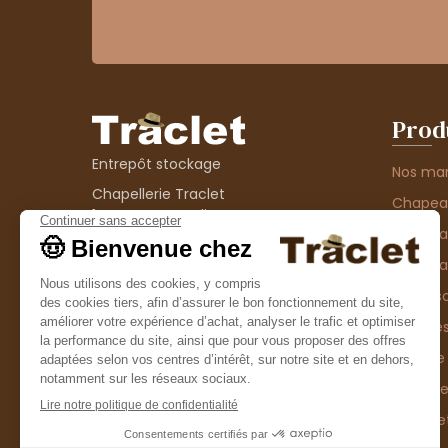
Prod
Entrepôt stockage
Nos ma
Chapellerie Traclet
Chape
14 Impasse Bardin
Chape
42300 Roanne
contact@chapellerie-traclet.com
Chapea
Boutique
Accesso
Chapellerie Traclet
Thème
4 rue de Cadore
Matière
42300 Roanne
Type d
Casque