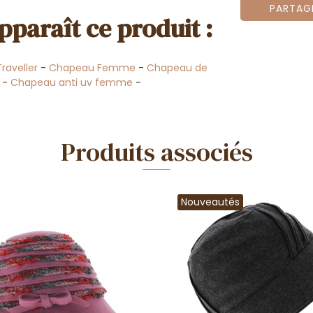
PARTAG
pparaît ce produit :
raveller
-
Chapeau Femme
-
Chapeau de
-
Chapeau anti uv femme
-
Produits associés
Nouveautés