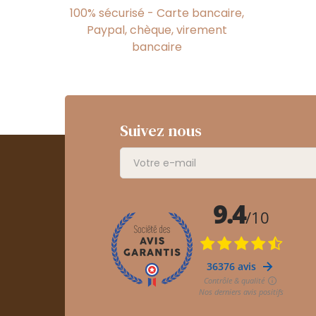
100% sécurisé - Carte bancaire,
Paypal, chèque, virement
bancaire
Suivez nous