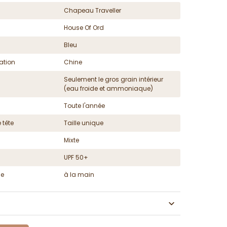
Chapeau Traveller
House Of Ord
Bleu
ation
Chine
Seulement le gros grain intérieur
(eau froide et ammoniaque)
Toute l'année
 tête
Taille unique
Mixte
UPF 50+
ge
à la main