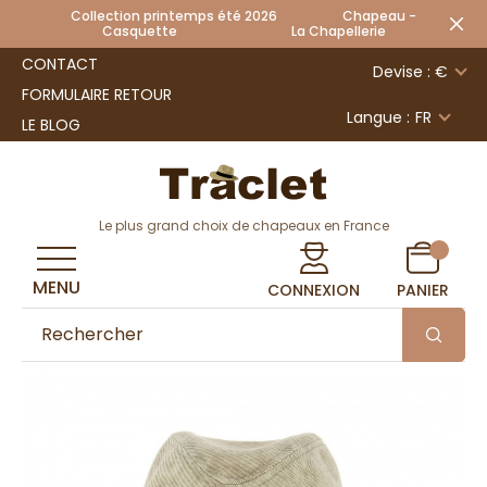
Collection printemps été 2026 Chapeau -
Casquette La Chapellerie
CONTACT
Devise : €
FORMULAIRE RETOUR
Langue :
FR
LE BLOG
Le plus grand choix de chapeaux en France
MENU
CONNEXION
PANIER