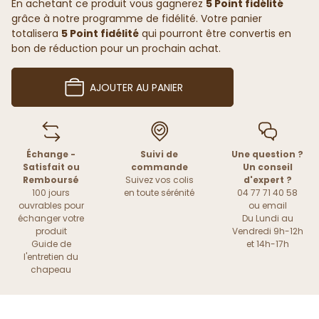
En achetant ce produit vous gagnerez
5 Point fidélité
grâce à notre programme de fidélité. Votre panier
totalisera
5 Point fidélité
qui pourront être convertis en
bon de réduction pour un prochain achat.
AJOUTER AU PANIER
Échange -
Suivi de
Une question ?
Satisfait ou
commande
Un conseil
Remboursé
Suivez vos colis
d'expert ?
100 jours
en toute sérénité
04 77 71 40 58
ouvrables pour
ou
email
échanger votre
Du Lundi au
produit
Vendredi 9h-12h
Guide de
et 14h-17h
l'entretien du
chapeau