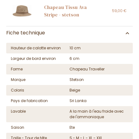
Chapeau Tissu Ava
59,00 €
Stripe - stetson
Fiche technique
Hauteur de calotte environ
10 cm
Largeur de bord environ
6 cm
Forme
Chapeau Traveller
Marque
Stetson
Coloris
Beige
Pays de fabrication
Sri Lanka
Lavable
A la main à l'eau froide avec
de l'ammoniaque
Saison
Ete
Taille - Tour de tête
S - M - L - XL - XXL