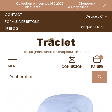
Collection printemps été 2026 Chapeau -
Casquette La Chapellerie
CONTACT
Devise : €
FORMULAIRE RETOUR
Langue :
FR
LE BLOG
Le plus grand choix de chapeaux en France
MENU
CONNEXION
PANIER