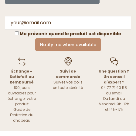
Me prévenir quand le produit est disponible
Notify me when available
Échange -
Suivi de
Une question ?
Satisfait ou
commande
Un conseil
Remboursé
Suivez vos colis
d'expert ?
100 jours
en toute sérénité
04 77 71 40 58
ouvrables pour
ou
email
échanger votre
Du Lundi au
produit
Vendredi 9h-12h
Guide de
et 14h-17h
l'entretien du
chapeau