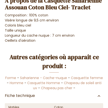
À propos de la Casquette Saharienne
Assouan Coton Bleu Ciel- Traclet
Composition : 100% coton
Visère longue de 9,5 cm environ
Coloris bleu ciel
Taille unique
Longueur du cache nuque : 7 cm environ
Oeillets d'aération
Autres catégories où apparaît ce
produit :
Forme
-
Saharienne - Cache-nuque
-
Casquette femme
-
Homme
-
Casquette Homme
-
Chapeau de soleil anti
uv
-
Chapeau pas cher
-
Fiche technique
Matière
Coton