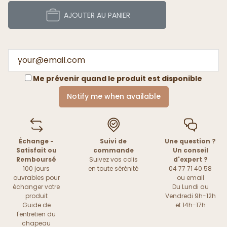
AJOUTER AU PANIER
Me prévenir quand le produit est disponible
Notify me when available
Échange -
Suivi de
Une question ?
Satisfait ou
commande
Un conseil
Remboursé
Suivez vos colis
d'expert ?
100 jours
en toute sérénité
04 77 71 40 58
ouvrables pour
ou
email
échanger votre
Du Lundi au
produit
Vendredi 9h-12h
Guide de
et 14h-17h
l'entretien du
chapeau