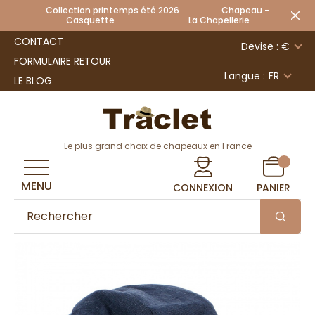
Collection printemps été 2026 Chapeau -
Casquette La Chapellerie
CONTACT
Devise : €
FORMULAIRE RETOUR
Langue :
FR
LE BLOG
Le plus grand choix de chapeaux en France
MENU
CONNEXION
PANIER