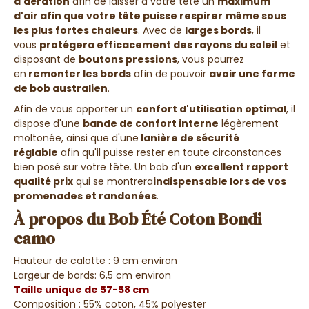
d'aération
afin de laisser à votre tête un
maximum
d'air afin que votre tête puisse respirer
même sous
les plus fortes chaleurs
. Avec de
larges bords
, il
vous
protégera efficacement des rayons du soleil
et
disposant de
boutons pressions
, vous pourrez
en
remonter les bords
afin de pouvoir
avoir une forme
de bob australien
.
Afin de vous apporter un
confort d'utilisation optimal
, il
dispose d'une
bande de confort interne
légèrement
moltonée, ainsi que d'une
lanière de sécurité
réglable
afin qu'il puisse rester en toute circonstances
bien posé sur votre tête. Un bob d'un
excellent rapport
qualité prix
qui se montrera
indispensable lors de vos
promenades et randonées
.
À propos du Bob Été Coton Bondi
camo
Hauteur de calotte : 9 cm environ
Largeur de bords: 6,5 cm environ
Taille unique de 57-58 cm
Composition : 55% coton, 45% polyester