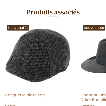
Produits associés
Nouveautés
Nouveautés
Casquette plate spin
Chapeau Umbe
Gris - Borsal
Traclet
Borsalino