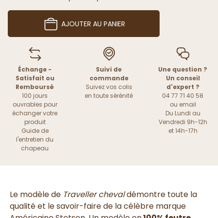
AJOUTER AU PANIER
Échange -
Suivi de
Une question ?
Satisfait ou
commande
Un conseil
Remboursé
Suivez vos colis
d'expert ?
100 jours
en toute sérénité
04 77 71 40 58
ouvrables pour
ou
email
échanger votre
Du Lundi au
produit
Vendredi 9h-12h
Guide de
et 14h-17h
l'entretien du
chapeau
Le modèle de
Traveller cheval
démontre
toute la
qualité et le savoir-faire
de la
célèbre marque
Américaine Stetson
. Un modèle en
100% feutre