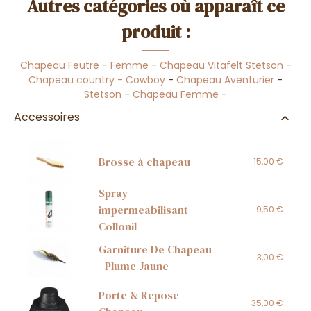
Autres catégories où apparaît ce
produit :
Chapeau Feutre
-
Femme
-
Chapeau Vitafelt Stetson
-
Chapeau country - Cowboy
-
Chapeau Aventurier
-
Stetson
-
Chapeau Femme
-
Accessoires
Brosse à chapeau
15,00 €
Spray
impermeabilisant
9,50 €
Collonil
Garniture De Chapeau
3,00 €
- Plume Jaune
Porte & Repose
35,00 €