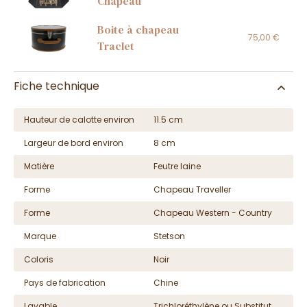
Chapeau
Boite à chapeau
75,00 €
Traclet
Fiche technique
Hauteur de calotte environ
11.5 cm
Largeur de bord environ
8 cm
Matière
Feutre laine
Forme
Chapeau Traveller
Forme
Chapeau Western - Country
Marque
Stetson
Coloris
Noir
Pays de fabrication
Chine
Lavable
Trichloréthylène ou Substitut