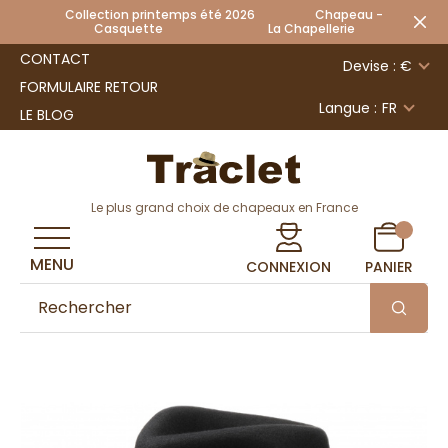
Collection printemps été 2026 Chapeau -
Casquette La Chapellerie
CONTACT
Devise : €
FORMULAIRE RETOUR
Langue :
FR
LE BLOG
Le plus grand choix de chapeaux en France
MENU
CONNEXION
PANIER