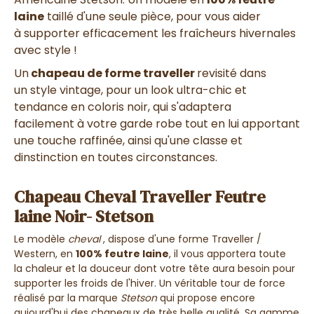
laine
taillé d'une seule pièce
, pour vous aider
à
supporter efficacement les fraîcheurs hivernales
avec style !
Un
chapeau de forme traveller
revisité dans
un
style vintage,
pour un
look ultra-chic et
tendance
en
coloris noir,
qui
s'adaptera
facilement
à votre garde robe tout en lui apportant
une
touche raffinée
, ainsi qu'une
classe et
dinstinction en toutes circonstances
.
Chapeau Cheval Traveller Feutre
laine Noir- Stetson
Le modèle
cheval
, dispose d'une forme Traveller /
Western, en
100% feutre laine
, il vous apportera toute
la chaleur et la douceur dont votre tête aura besoin pour
supporter les froids de l'hiver. Un véritable tour de force
réalisé par la marque
Stetson
qui propose encore
aujourd'hui des chapeaux de très belle qualité. Sa gamme