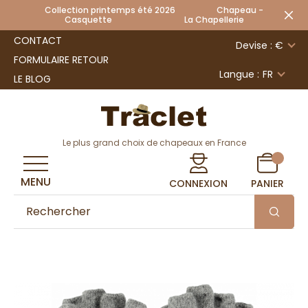
Collection printemps été 2026 Chapeau -
Casquette La Chapellerie
CONTACT
Devise : €
FORMULAIRE RETOUR
Langue :
FR
LE BLOG
Le plus grand choix de chapeaux en France
MENU
CONNEXION
PANIER