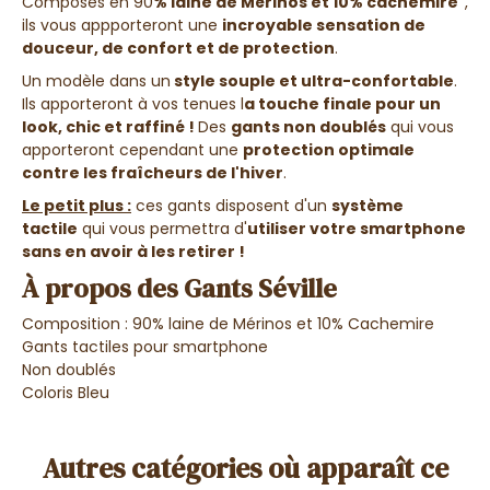
Composés en 90
% laine
de Mérinos et 10% cachemire
,
ils vous appporteront une
incroyable sensation de
douceur, de confort et de protection
.
Un modèle dans un
style souple et ultra-confortable
.
Ils apporteront à vos tenues l
a touche finale pour un
look, chic et raffiné !
Des
gants non doublés
qui vous
apporteront cependant une
protection optimale
contre les fraîcheurs de l'hiver
.
Le petit plus :
ces gants disposent d'un
système
tactile
qui vous permettra d'
utiliser votre smartphone
sans en avoir à les retirer !
À propos des Gants Séville
Composition : 90% laine de
Mérinos
et 10% Cachemire
Gants tactiles pour smartphone
Non doublés
Coloris Bleu
Autres catégories où apparaît ce