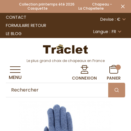
Collection printemps été 2026 Chapeau -
Casquette La Chapellerie
CONTACT
Devise : €
FORMULAIRE RETOUR
Langue :
FR
LE BLOG
Le plus grand choix de chapeaux en France
MENU
CONNEXION
PANIER