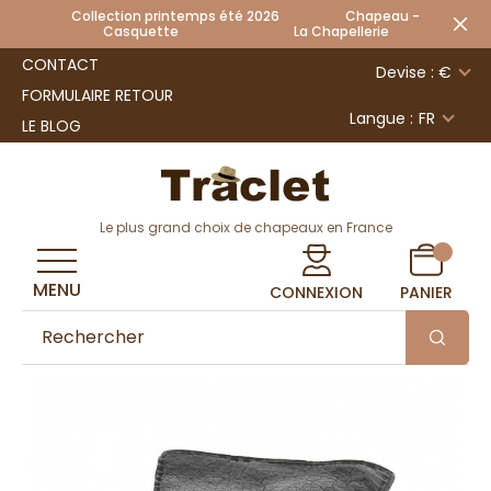
Collection printemps été 2026 Chapeau -
Casquette La Chapellerie
CONTACT
Devise : €
FORMULAIRE RETOUR
Langue :
FR
LE BLOG
Le plus grand choix de chapeaux en France
MENU
CONNEXION
PANIER