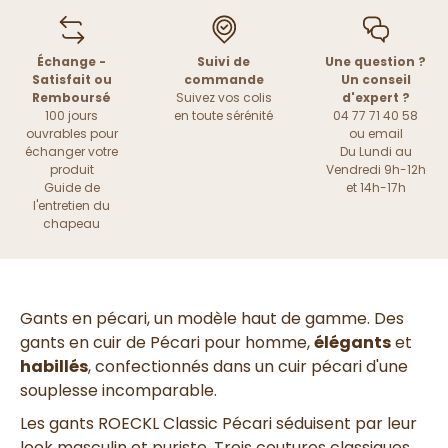
Échange -
Suivi de
Une question ?
Satisfait ou
commande
Un conseil
Remboursé
Suivez vos colis
d'expert ?
100 jours
en toute sérénité
04 77 71 40 58
ouvrables pour
ou
email
échanger votre
Du Lundi au
produit
Vendredi 9h-12h
Guide de
et 14h-17h
l'entretien du
chapeau
Gants en pécari, un modèle haut de gamme. Des
gants en cuir de Pécari pour homme,
élégants
et
habillés
, confectionnés dans un cuir pécari d'une
souplesse incomparable.
Les gants ROECKL Classic Pécari séduisent par leur
look masculin et puriste.
Trois coutures classiques