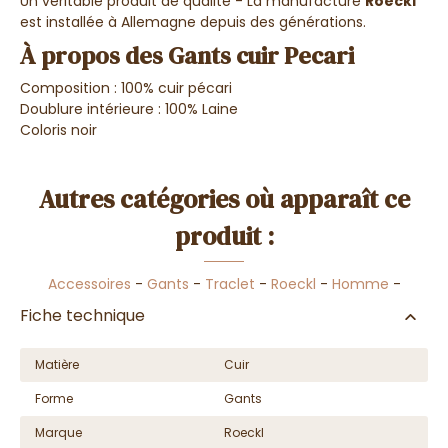
Un véritable produit de qualité - La manufacture
Roeckl
est installée à Allemagne depuis des générations.
À propos des Gants cuir Pecari
Composition : 100% cuir pécari
Doublure intérieure : 100% Laine
Coloris noir
Autres catégories où apparaît ce
produit :
Accessoires
-
Gants
-
Traclet
-
Roeckl
-
Homme
-
Fiche technique
Matière
Cuir
Forme
Gants
Marque
Roeckl