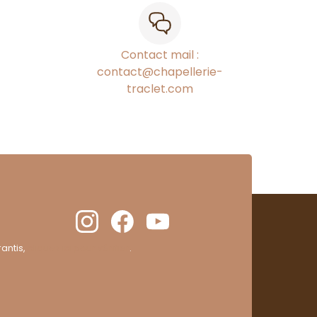
Contact mail :
contact@chapellerie-
traclet.com
antis,
cliquez ici pour vérifier
.