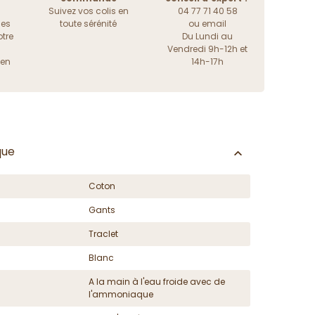
Suivez vos colis en
04 77 71 40 58
les
toute sérénité
ou
email
tre
Du Lundi au
Vendredi 9h-12h et
ien
14h-17h
que
Coton
Gants
Traclet
Blanc
A la main à l'eau froide avec de
l'ammoniaque