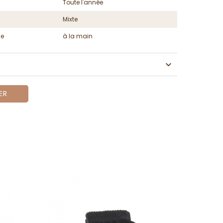
Toute l'année
Mixte
ge
à la main
ER