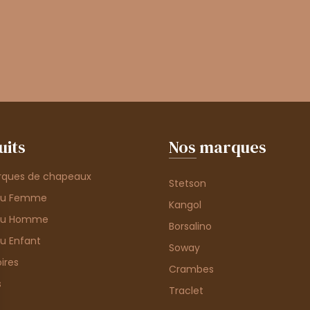
uits
Nos marques
rques de chapeaux
Stetson
au Femme
Kangol
au Homme
Borsalino
u Enfant
Soway
ires
Crambes
s
Traclet