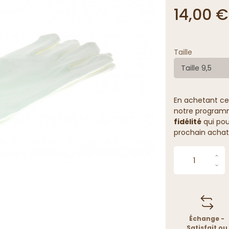
14,00 €
Taille
Taille 9,5
En achetant ce
notre programme
fidélité
qui pou
prochain achat
Échange -
Satisfait ou