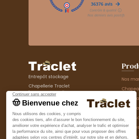
Prod
Entrepôt stockage
Nos ma
Chapellerie Traclet
Chape
14 Impasse Bardin
Chape
42300 Roanne
contact@chapellerie-traclet.com
Chapea
Boutique
Accesso
Chapellerie Traclet
Thème
4 rue de Cadore
Matière
42300 Roanne