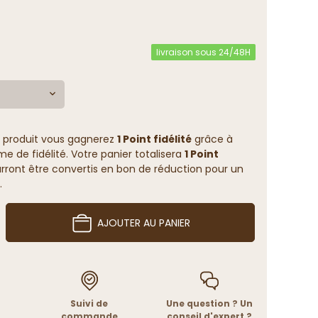
4.8
/
5
(8 avis)
livraison sous 24/48H
 produit vous gagnerez
1 Point fidélité
grâce à
 de fidélité. Votre panier totalisera
1 Point
rront être convertis en bon de réduction pour un
.
AJOUTER AU PANIER
Suivi de
Une question ? Un
commande
conseil d'expert ?