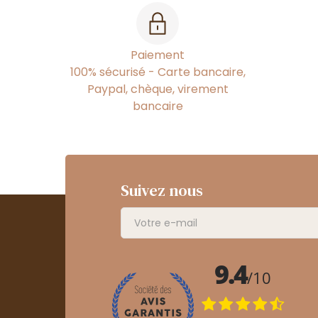
Paiement
100% sécurisé - Carte bancaire,
Paypal, chèque, virement
bancaire
Suivez nous