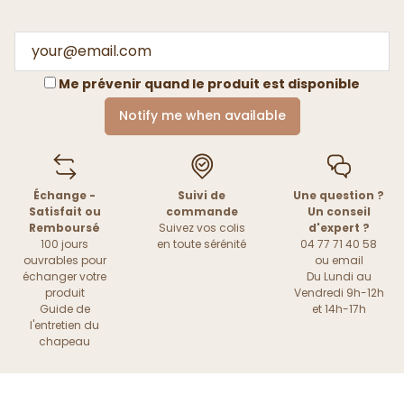
Me prévenir quand le produit est disponible
Notify me when available
Échange -
Suivi de
Une question ?
Satisfait ou
commande
Un conseil
Remboursé
Suivez vos colis
d'expert ?
100 jours
en toute sérénité
04 77 71 40 58
ouvrables pour
ou
email
échanger votre
Du Lundi au
produit
Vendredi 9h-12h
Guide de
et 14h-17h
l'entretien du
chapeau