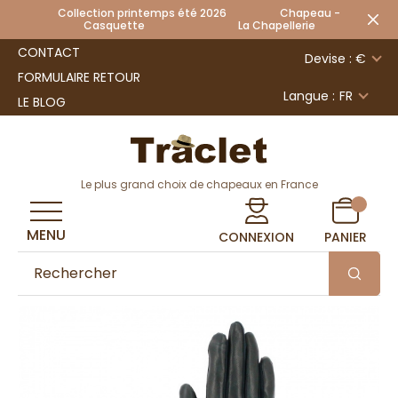
Collection printemps été 2026 Chapeau -
Casquette La Chapellerie
CONTACT
Devise : €
FORMULAIRE RETOUR
Langue :
FR
LE BLOG
Le plus grand choix de chapeaux en France
MENU
CONNEXION
PANIER