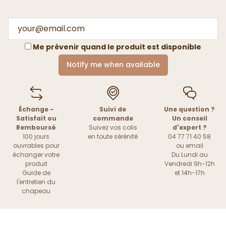
Me prévenir quand le produit est disponible
Notify me when available
Échange -
Suivi de
Une question ?
Satisfait ou
commande
Un conseil
Remboursé
Suivez vos colis
d'expert ?
100 jours
en toute sérénité
04 77 71 40 58
ouvrables pour
ou
email
échanger votre
Du Lundi au
produit
Vendredi 9h-12h
Guide de
et 14h-17h
l'entretien du
chapeau