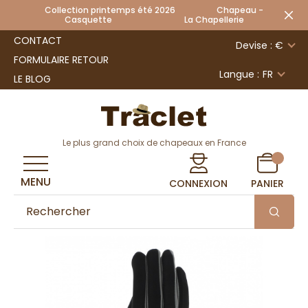
Collection printemps été 2026 Chapeau -
Casquette La Chapellerie
CONTACT
Devise : €
FORMULAIRE RETOUR
Langue :
FR
LE BLOG
Le plus grand choix de chapeaux en France
MENU
CONNEXION
PANIER