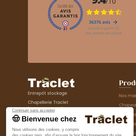
Prod
Entrepôt stockage
Nos ma
Chapellerie Traclet
Chape
14 Impasse Bardin
Chape
42300 Roanne
contact@chapellerie-traclet.com
Chapea
Boutique
Accesso