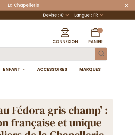
 Chapellerie
Devise : €
Langue :
FR
CONNEXION
PANIER
ENFANT
ACCESSOIRES
MARQUES
u Fédora gris champ' :
on française et unique
liers de la Chapellerie