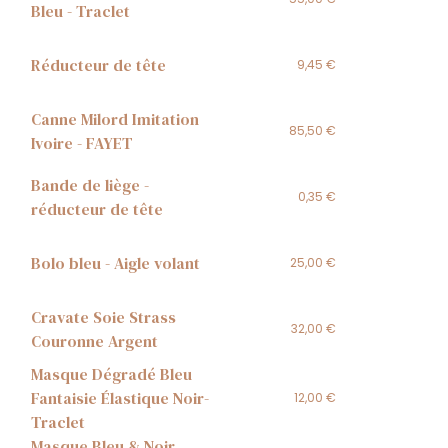
Bleu - Traclet
Réducteur de tête
9,45 €
Canne Milord Imitation
85,50 €
Ivoire - FAYET
Bande de liège -
0,35 €
réducteur de tête
Bolo bleu - Aigle volant
25,00 €
Cravate Soie Strass
32,00 €
Couronne Argent
Masque Dégradé Bleu
Fantaisie Élastique Noir-
12,00 €
Traclet
Masque Bleu & Noir