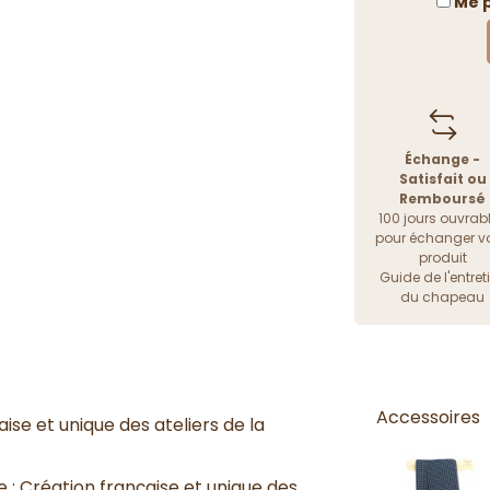
Me p
Échange -
Satisfait ou
Remboursé
100 jours ouvrab
pour échanger vo
produit
Guide de l'entret
du chapeau
Accessoires
se et unique des ateliers de la
 Création française et unique des