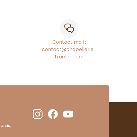
Contact mail :
contact@chapellerie-
traclet.com
antis,
cliquez ici pour vérifier
.