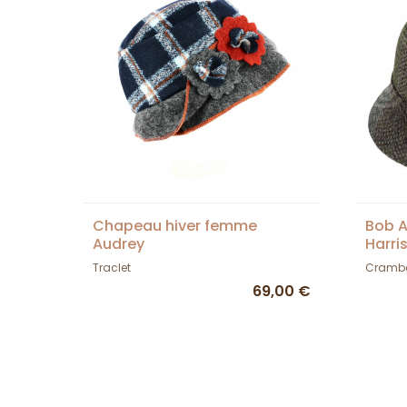
Chapeau hiver femme
Bob A
Audrey
Harri
Traclet
Cramb
69,00 €