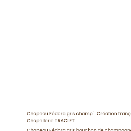
Chapeau Fédora gris champ' : Création françai
Chapellerie TRACLET
Chapeau Fédora gris bouchon de champagne :