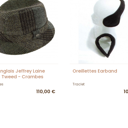
nglais Jeffrey Laine
Oreillettes Earband
s Tweed - Crambes
es
Traclet
110,00 €
1