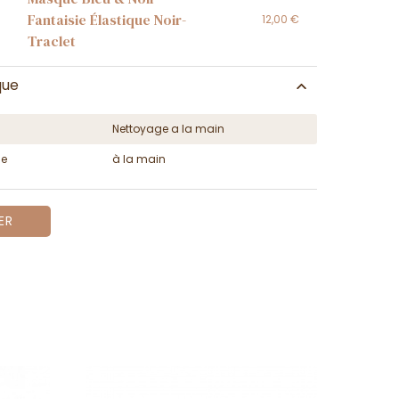
Fantaisie Élastique Noir-
12,00 €
Traclet
que
Nettoyage a la main
ge
à la main
ER