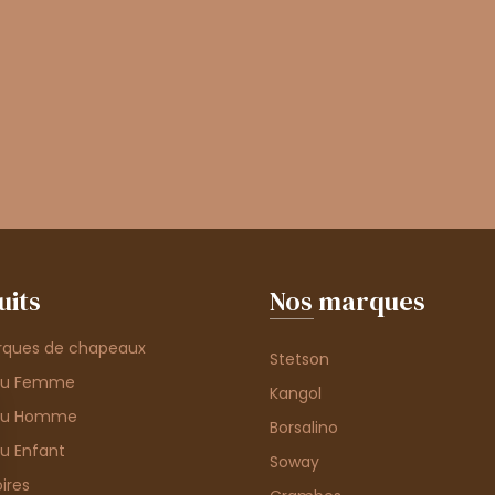
uits
Nos marques
rques de chapeaux
Stetson
au Femme
Kangol
au Homme
Borsalino
u Enfant
Soway
ires