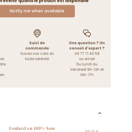
révenir quand le produit est disponible
Notify me when available
Suivi de
Une question ? Un
commande
conseil d'expert ?
Suivez vos colis en
04 77 71 40 58
les
toute sérénité
ou
email
tre
Du Lundi au
Vendredi 9h-12h et
ien
14h-17h
Foulard en 100% Soie
55,00 €