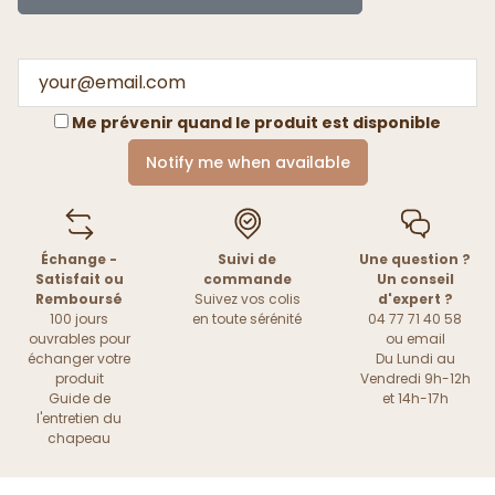
Me prévenir quand le produit est disponible
Notify me when available
Échange -
Suivi de
Une question ?
Satisfait ou
commande
Un conseil
Remboursé
Suivez vos colis
d'expert ?
100 jours
en toute sérénité
04 77 71 40 58
ouvrables pour
ou
email
échanger votre
Du Lundi au
produit
Vendredi 9h-12h
Guide de
et 14h-17h
l'entretien du
chapeau