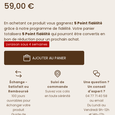
59,00 €
En achetant ce produit vous gagnerez
5 Point fidélité
grâce à notre programme de fidélité. Votre panier
totalisera
5 Point fidélité
qui pourront être convertis en
bon de réduction pour un prochain achat.
Livraison sous 4 semaines
AJOUTER AU PANIER
Échange -
Suivi de
Une question ?
Satisfait ou
commande
Un conseil
Remboursé
Suivez vos colis
d'expert ?
100 jours
en toute sérénité
04 77 71 40 58
ouvrables pour
ou
email
échanger votre
Du Lundi au
produit
Vendredi 9h-12h
Guide de
et 14h-17h