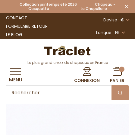
Collection printemps été 2026 Chapeau -
Casquette La Chapellerie
CONTACT
Devise : €
FORMULAIRE RETOUR
Langue :
FR
LE BLOG
Le plus grand choix de chapeaux en France
MENU
CONNEXION
PANIER