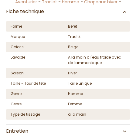
Aventurier
-
Traclet
-
Homme
-
Chapeaux hiver
-
Fiche technique
Forme
Béret
Marque
Traclet
Coloris
Beige
Lavable
A la main à l'eau froide avec
de l'ammoniaque
Saison
Hiver
Taille - Tour de tête
Taille unique
Genre
Homme
Genre
Femme
Type de tissage
à la main
Entretien