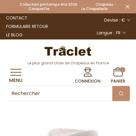
Collection printemps été 2026 Chapeau -
Casquette La Chapellerie
CONTACT
Devise : €
FORMULAIRE RETOUR
Langue :
FR
LE BLOG
Le plus grand choix de chapeaux en France
MENU
CONNEXION
PANIER