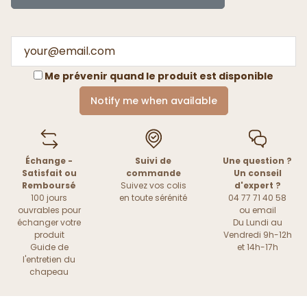
Me prévenir quand le produit est disponible
Notify me when available
Échange -
Suivi de
Une question ?
Satisfait ou
commande
Un conseil
Remboursé
Suivez vos colis
d'expert ?
100 jours
en toute sérénité
04 77 71 40 58
ouvrables pour
ou
email
échanger votre
Du Lundi au
produit
Vendredi 9h-12h
Guide de
et 14h-17h
l'entretien du
chapeau