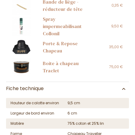
Bande de liège -
0,35 €
réducteur de tête
Spray
impermeabilisant
9,50 €
Collonil
Porte & Repose
35,00 €
Chapeau
Boite à chapeau
75,00 €
Traclet
Fiche technique
Hauteur de calotte environ
9,5 cm
Largeur de bord environ
6 cm
Matière
75% coton et 25% lin
Forme
Chapeau Traveller