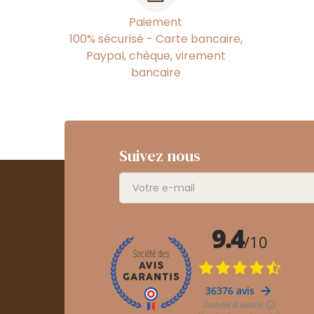
Paiement
100% sécurisé - Carte bancaire,
Paypal, chèque, virement
bancaire
Suivez nous