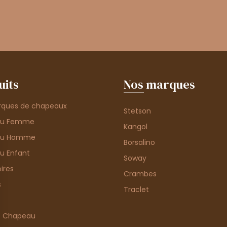
uits
Nos marques
rques de chapeaux
Stetson
au Femme
Kangol
au Homme
Borsalino
u Enfant
Soway
ires
Crambes
s
Traclet
e Chapeau