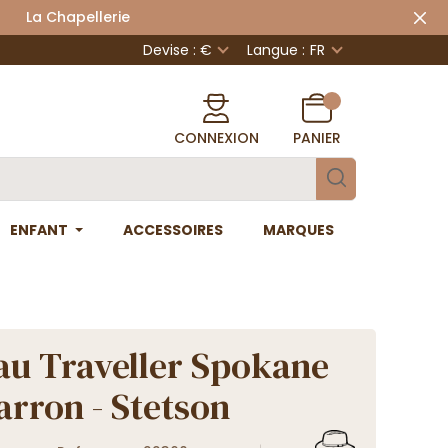
 Chapellerie
Devise : €
Langue :
FR
CONNEXION
PANIER
ENFANT
ACCESSOIRES
MARQUES
u Traveller Spokane
arron - Stetson