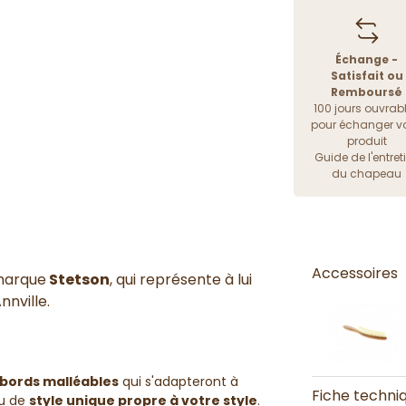
Échange -
Satisfait ou
Remboursé
100 jours ouvrab
pour échanger vo
produit
Guide de l'entret
du chapeau
Accessoires
marque
Stetson
, qui représente à lui
nnville.
bords
malléables
qui s'adapteront à
Fiche techni
au de
style unique propre à votre style
.