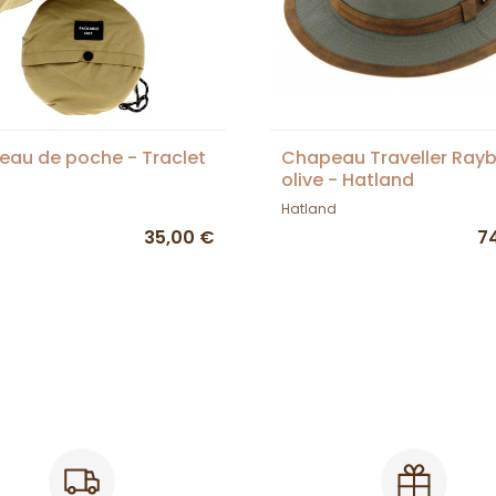
au de poche - Traclet
Chapeau Traveller Ray
olive - Hatland
Hatland
35,00 €
7