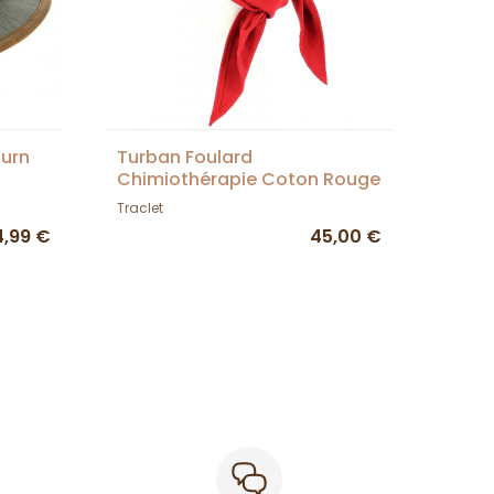
burn
Turban Foulard
Chimiothérapie Coton Rouge
- Traclet
Traclet
4,99 €
45,00 €