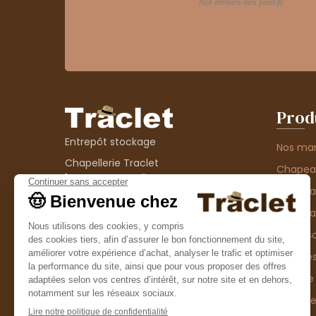
Prod
Entrepôt stockage
Nos ma
Chapellerie Traclet
Chape
14 Impasse Bardin
Chape
42300 Roanne
contact@chapellerie-traclet.com
Chapea
Boutique
Accesso
Chapellerie Traclet
Thème
4 rue de Cadore
Matière
42300 Roanne
Type d