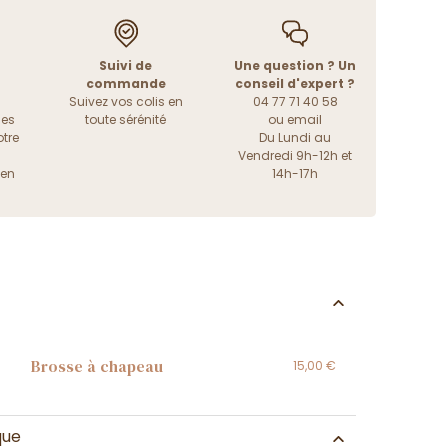
Suivi de
Une question ? Un
commande
conseil d'expert ?
Suivez vos colis en
04 77 71 40 58
les
toute sérénité
ou
email
tre
Du Lundi au
Vendredi 9h-12h et
ien
14h-17h
Brosse à chapeau
15,00 €
que