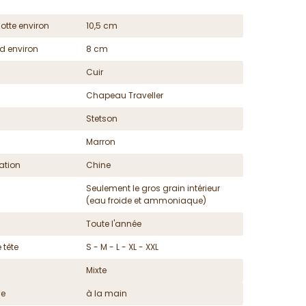
otte environ
10,5 cm
d environ
8 cm
Cuir
Chapeau Traveller
Stetson
Marron
ation
Chine
Seulement le gros grain intérieur
(eau froide et ammoniaque)
Toute l'année
 tête
S - M - L - XL - XXL
Mixte
ge
à la main