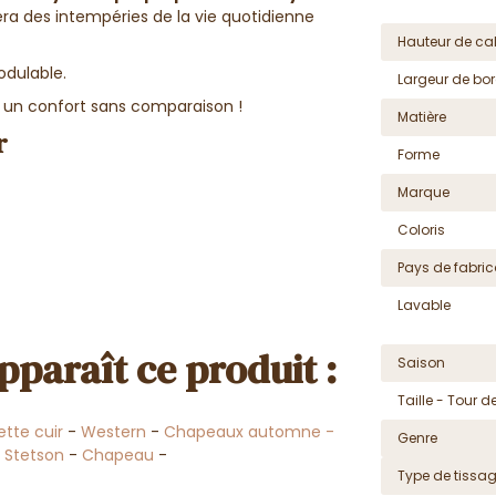
ra des intempéries de la vie quotidienne
Hauteur de cal
odulable.
Largeur de bor
 un confort sans comparaison !
Matière
r
Forme
Marque
Coloris
Pays de fabric
Lavable
pparaît ce produit :
Saison
Taille - Tour de
tte cuir
-
Western
-
Chapeaux automne -
Genre
-
Stetson
-
Chapeau
-
Type de tissa