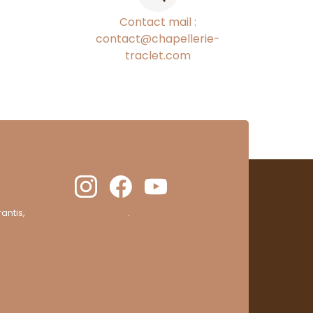
Contact mail :
contact@chapellerie-
traclet.com
antis,
cliquez ici pour vérifier
.