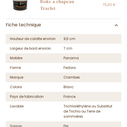
Boite à chapeau
75,00 €
Traclet
Fiche technique
Hauteur de calotte environ
9,5 cm
Largeur de bord environ
7 cm
Matière
Panama
Forme
Fedora
Marque
Crambes
Coloris
Blanc
Pays de fabrication
France
Lavable
Trichloréthylène ou Substitut
de Trichlo ou Terre de
sommières
Saison
Ete