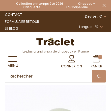
Collection printemps été 2026 Chapeau -
Casquette La Chapellerie
CONTACT
Devise : €
FORMULAIRE RETOUR
Langue :
FR
LE BLOG
Le plus grand choix de chapeaux en France
MENU
CONNEXION
PANIER