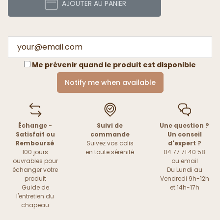
AJOUTER AU PANIER
Me prévenir quand le produit est disponible
Notify me when available
Échange -
Suivi de
Une question ?
Satisfait ou
commande
Un conseil
Remboursé
Suivez vos colis
d'expert ?
100 jours
en toute sérénité
04 77 71 40 58
ouvrables pour
ou
email
échanger votre
Du Lundi au
produit
Vendredi 9h-12h
Guide de
et 14h-17h
l'entretien du
chapeau