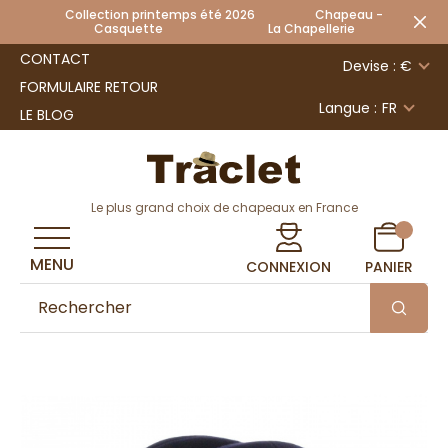
Collection printemps été 2026 Chapeau -
Casquette La Chapellerie
CONTACT
Devise : €
FORMULAIRE RETOUR
Langue :
FR
LE BLOG
Le plus grand choix de chapeaux en France
MENU
CONNEXION
PANIER