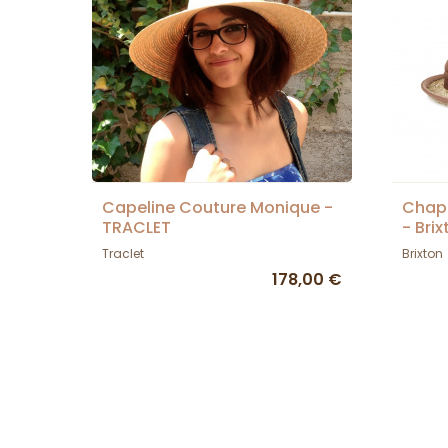
Capeline Couture Monique -
Chape
TRACLET
- Brix
Traclet
Brixton
178,00 €