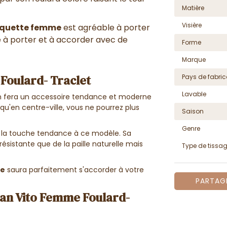
Matière
Visière
quette femme
est agréable à porter
e à porter et à accorder avec de
Forme
Marque
 Foulard- Traclet
Pays de fabric
Lavable
en fera un accessoire tendance et moderne
 qu'en centre-ville, vous ne pourrez plus
Saison
Genre
e la touche tendance à ce modèle. Sa
résistante que de la paille naturelle mais
Type de tissa
me
saura parfaitement s'accorder à votre
PARTAG
 San Vito Femme Foulard-