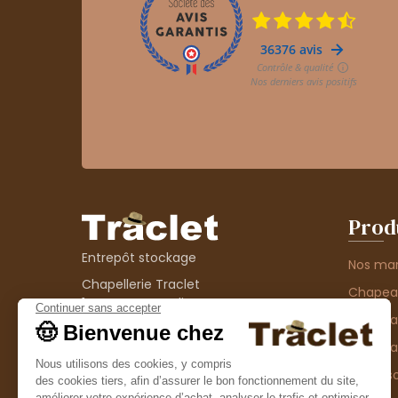
Prod
Entrepôt stockage
Nos ma
Chapellerie Traclet
Chape
14 Impasse Bardin
Chape
42300 Roanne
contact@chapellerie-traclet.com
Chapea
Boutique
Accesso
Chapellerie Traclet