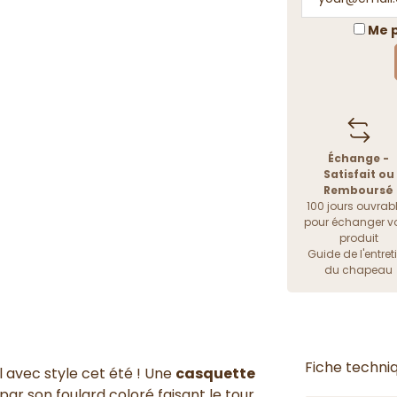
Me p
Échange -
Satisfait ou
Remboursé
100 jours ouvrab
pour échanger vo
produit
Guide de l'entret
du chapeau
Fiche techni
l avec style cet été ! Une
casquette
ar son foulard coloré faisant le tour