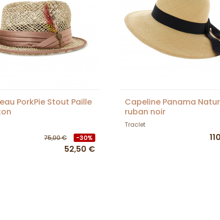
au PorkPie Stout Paille
Capeline Panama Natur
ton
ruban noir
Traclet
11
75,00 €
-30%
52,50 €