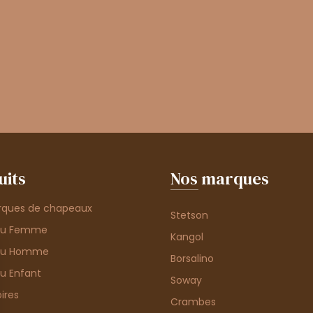
uits
Nos marques
rques de chapeaux
Stetson
au Femme
Kangol
au Homme
Borsalino
u Enfant
Soway
ires
Crambes