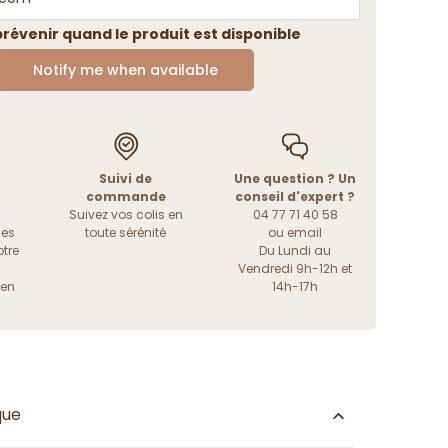
révenir quand le produit est disponible
Notify me when available
Suivi de
Une question ? Un
commande
conseil d'expert ?
Suivez vos colis en
04 77 71 40 58
les
toute sérénité
ou
email
tre
Du Lundi au
Vendredi 9h-12h et
ien
14h-17h
que