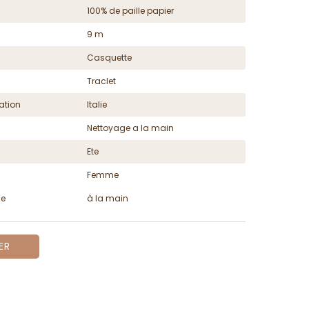
100% de paille papier
9 m
Casquette
Traclet
ation
Italie
Nettoyage a la main
Ete
Femme
ge
à la main
ER