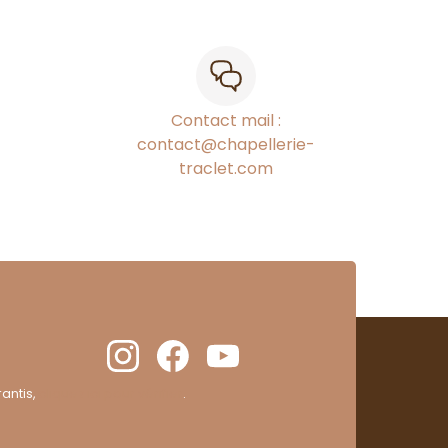
Contact mail :
contact@chapellerie-
traclet.com
antis,
cliquez ici pour vérifier
.