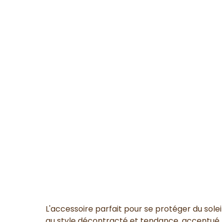
L'accessoire parfait pour se protéger du solei
au style décontracté et tendance, accentué p