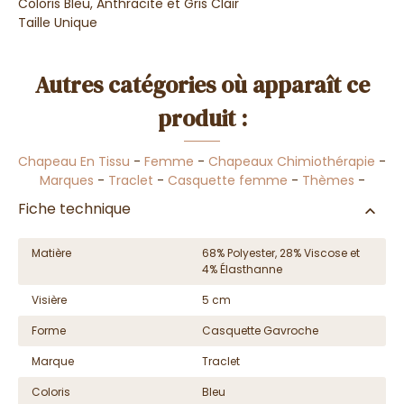
Coloris Bleu, Anthracite et Gris Clair
Taille Unique
Autres catégories où apparaît ce
produit :
Chapeau En Tissu
-
Femme
-
Chapeaux Chimiothérapie
-
Marques
-
Traclet
-
Casquette femme
-
Thèmes
-
Fiche technique
Matière
68% Polyester, 28% Viscose et
4% Élasthanne
Visière
5 cm
Forme
Casquette Gavroche
Marque
Traclet
Coloris
Bleu