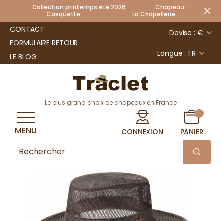
Collection printemps été 2026 Chapeau -
Casquette La Chapellerie
CONTACT
Devise : €
FORMULAIRE RETOUR
Langue :
FR
LE BLOG
Le plus grand choix de chapeaux en France
MENU
CONNEXION
PANIER