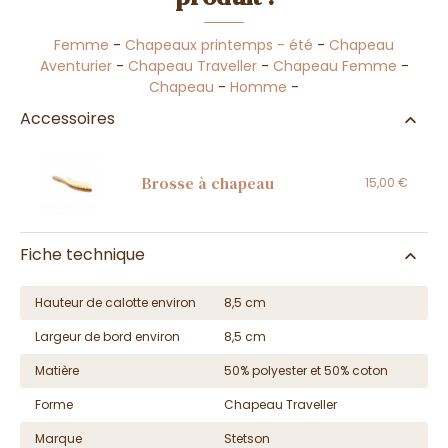
Femme
-
Chapeaux printemps - été
-
Chapeau
Aventurier
-
Chapeau Traveller
-
Chapeau Femme
-
Chapeau
-
Homme
-
Accessoires
Brosse à chapeau
15,00 €
Fiche technique
Hauteur de calotte environ
8,5 cm
Largeur de bord environ
8,5 cm
Matière
50% polyester et 50% coton
Forme
Chapeau Traveller
Marque
Stetson