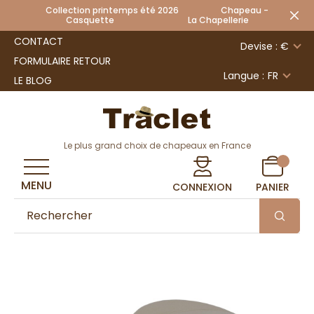
Collection printemps été 2026 Chapeau -
Casquette La Chapellerie
CONTACT
Devise : €
FORMULAIRE RETOUR
Langue :
FR
LE BLOG
Le plus grand choix de chapeaux en France
MENU
CONNEXION
PANIER