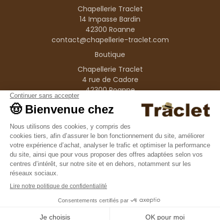
Chapellerie Traclet
14 Impasse Bardin
42300 Roanne
contact@chapellerie-traclet.com
Boutique
Chapellerie Traclet
4 rue de Cadore
42300 Roanne
Produits
Nos marques
Informations
© 1995–2026 Traclet
9.4
/10
36376 avis
Français
(FR)