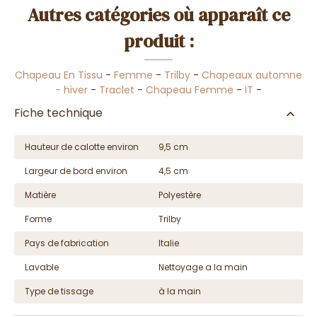
Autres catégories où apparaît ce
produit :
Chapeau En Tissu
-
Femme
-
Trilby
-
Chapeaux automne
- hiver
-
Traclet
-
Chapeau Femme
-
IT
-
Fiche technique
Hauteur de calotte environ
9,5 cm
Largeur de bord environ
4,5 cm
Matière
Polyestère
Forme
Trilby
Pays de fabrication
Italie
Lavable
Nettoyage a la main
Type de tissage
à la main