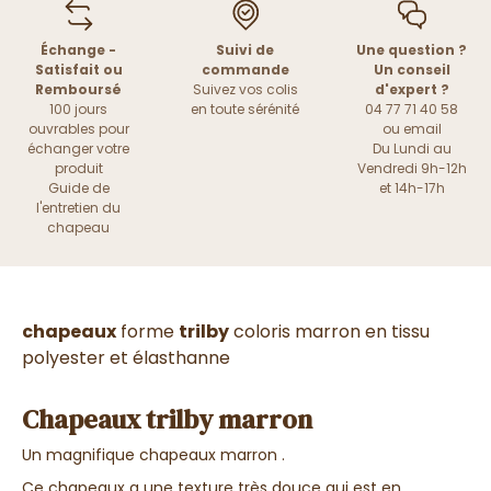
Échange -
Suivi de
Une question ?
Satisfait ou
commande
Un conseil
Remboursé
Suivez vos colis
d'expert ?
100 jours
en toute sérénité
04 77 71 40 58
ouvrables pour
ou
email
échanger votre
Du Lundi au
produit
Vendredi 9h-12h
Guide de
et 14h-17h
l'entretien du
chapeau
chapeaux
forme
trilby
coloris marron en tissu
polyester et élasthanne
Chapeaux trilby marron
Un magnifique chapeaux marron .
Ce chapeaux a une texture très douce qui est en