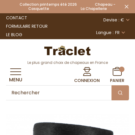
Collection printemps été 2026 Chapeau -
Casquette La Chapellerie
CONTACT
Devise : €
FORMULAIRE RETOUR
Langue :
FR
LE BLOG
Le plus grand choix de chapeaux en France
MENU
CONNEXION
PANIER