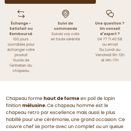
Échange -
Suivi de
Une question ?
Satisfait ou
commande
Un conseil
Remboursé
Suivez vos colis
d'expert ?
100 jours
en toute sérénité
04 77 71 40 58
ouvrables pour
ou
email
échanger votre
Du Lundi au
produit
Vendredi 9h-12h
Guide de
et 14h-17h
l'entretien du
chapeau
Chapeau forme
haut de forme
en poil de lapin
finition
mélusine.
Ce chapeau homme est le
chapeau retro par excellence mais aussi le plus
habillé pour une cérémonie, une grand occasion. Ce
couvre chef se porte avec un complet ou un queue