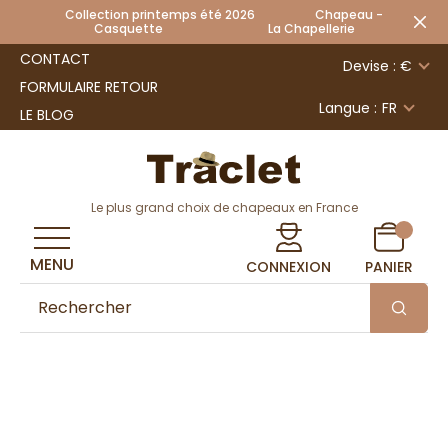
Collection printemps été 2026 Chapeau -
Casquette La Chapellerie
CONTACT
Devise : €
FORMULAIRE RETOUR
Langue :
FR
LE BLOG
Le plus grand choix de chapeaux en France
MENU
CONNEXION
PANIER