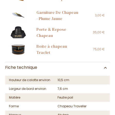
Garniture De Chapeau
3,00 €
- Plume Jaune
Porte & Repose
35,00 €
Chapeau
Boite à chapeau
75,00 €
Traclet
Fiche technique
Hauteur de calotte environ
10,5 cm
Largeur de bord environ
7,6 cm
Matière
Feutre poil
Forme
Chapeau Traveller
Marque
Akubra